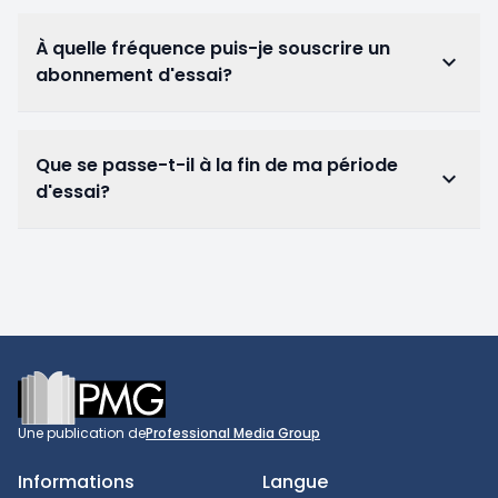
À quelle fréquence puis-je souscrire un
keyboard_arrow_down
abonnement d'essai?
Que se passe-t-il à la fin de ma période
keyboard_arrow_down
d'essai?
Footer
Une publication de
Professional Media Group
Informations
Langue