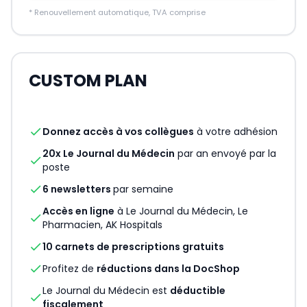
*
Renouvellement automatique, TVA comprise
CUSTOM PLAN
check
Donnez accès à vos collègues
à votre adhésion
20x Le Journal du Médecin
par an envoyé par la
check
poste
check
6 newsletters
par semaine
Accès en ligne
à Le Journal du Médecin, Le
check
Pharmacien, AK Hospitals
check
10 carnets de prescriptions gratuits
check
Profitez de
réductions dans la DocShop
Le Journal du Médecin est
déductible
check
fiscalement