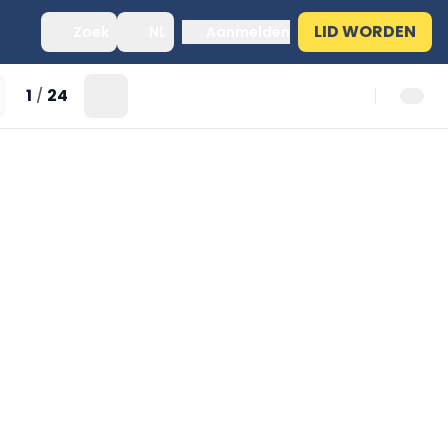
LID WORDEN
Zoek
NL
Aanmelden
1
24
/