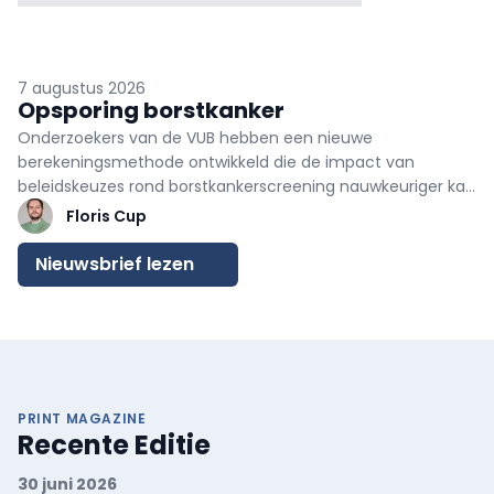
7 augustus 2026
Opsporing borstkanker
Onderzoekers van de VUB hebben een nieuwe
berekeningsmethode ontwikkeld die de impact van
beleidskeuzes rond borstkankerscreening nauwkeuriger kan
voorspellen. Volgens de onderzoekers helpt het model
Floris Cup
overheden om beter onderbouwde beslissingen te nemen
over de organisatie van screeningsprogramma's.
Nieuwsbrief lezen
PRINT MAGAZINE
Recente Editie
30 juni 2026