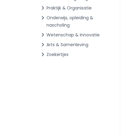
chevron_right
Praktijk & Organisatie
chevron_right
Onderwijs, opleiding &
nascholing
chevron_right
Wetenschap & Innovatie
chevron_right
Arts & Samenleving
chevron_right
Zoekertjes