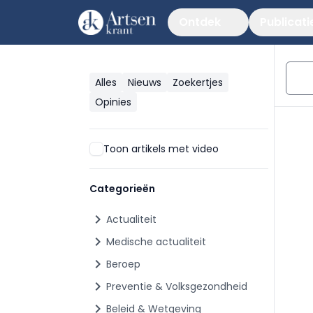
Ontdek
Publicati
Alles
Nieuws
Zoekertjes
Opinies
Toon artikels met video
Categorieën
chevron_right
Actualiteit
chevron_right
Medische actualiteit
chevron_right
Beroep
chevron_right
Preventie & Volksgezondheid
chevron_right
Beleid & Wetgeving