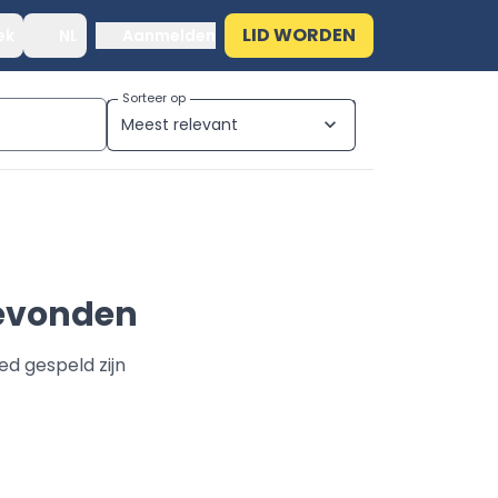
LID WORDEN
ek
NL
Aanmelden
Sorteer op
Meest relevant
expand_more
gevonden
ed gespeld zijn