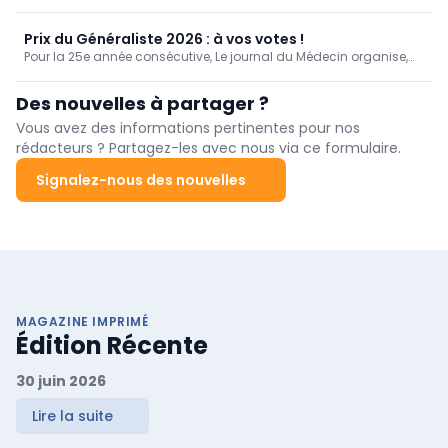
manière dont les médecins généralistes ont vécu la canicule de
juin 2026.
Prix du Généraliste 2026 : à vos votes !
Pour la 25e année consécutive, Le journal du Médecin organise,
en partenariat avec la SSM-J, le « Prix du Généraliste », qui vise à
mettre en lumière et récompenser les travaux de fin d'études (TFE)
Des nouvelles à partager ?
de six jeunes médecins francophones sélectionnés par leurs
universités respectives.
Vous avez des informations pertinentes pour nos
rédacteurs ? Partagez-les avec nous via ce formulaire.
Signalez-nous des nouvelles
MAGAZINE IMPRIMÉ
Édition Récente
30 juin 2026
Lire la suite