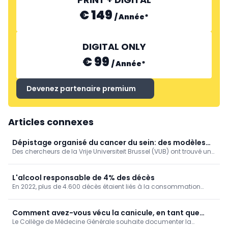
€ 149
/
Année
*
DIGITAL ONLY
€ 99
/
Année
*
Devenez partenaire premium
Articles connexes
Dépistage organisé du cancer du sein: des modèles
Des chercheurs de la Vrije Universiteit Brussel (VUB) ont trouvé un
de simulation encore plus fiables (VUB)
moyen ingénieux d’améliorer les calculs informatiques qui sous-
tendent les programmes de dépistage du cancer du sein.
L'alcool responsable de 4% des décès
En 2022, plus de 4.600 décès étaient liés à la consommation
d'alcool chez nous, soit 4% de la mortalité. Un taux de mortalité
qui augmente au fil des ans, en particulier dans la Région de
Bruxelles-Capitale.
Comment avez-vous vécu la canicule, en tant que
Le Collège de Médecine Générale souhaite documenter la
médecin généraliste? [Enquête]