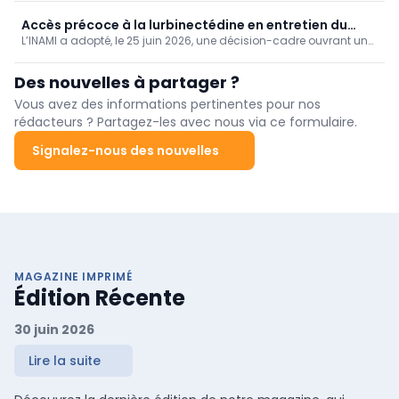
d’Imdylltra, chez certains adultes atteints d’un cancer du
poumon à petites cellules de stade étendu. Le traitement
Accès précoce à la lurbinectédine en entretien du
s’adresse aux patients dont la maladie a progressé ou rechuté
L’INAMI a adopté, le 25 juin 2026, une décision-cadre ouvrant un
cancer du poumon à petites cellules
après une première ligne reposant sur une chimiothérapie à base
accès précoce à la lurbinectédine, commercialisée sous le nom
de platine, éventuellement associée à un inhibiteur de PD-(L)1.
de Zepzelca, dans le cancer du poumon à petites cellules de
Des nouvelles à partager ?
stade étendu. Le médicament pourra bénéficier d’une
intervention temporaire lorsqu’il est utilisé en association avec
Vous avez des informations pertinentes pour nos
l’atézolizumab comme traitement d’entretien chez des patients
rédacteurs ? Partagez-les avec nous via ce formulaire.
adultes dont la maladie n’a pas progressé après une induction
de première ligne.
Signalez-nous des nouvelles
MAGAZINE IMPRIMÉ
Édition Récente
30 juin 2026
Lire la suite