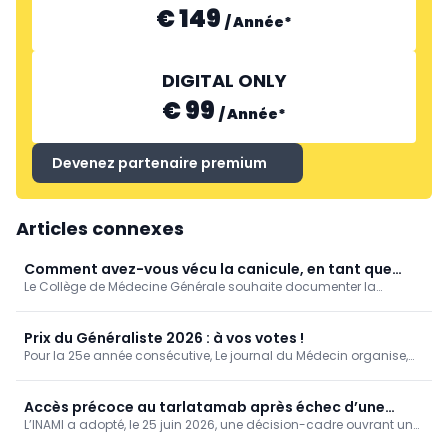
€ 149
/
Année
*
DIGITAL ONLY
€ 99
/
Année
*
Devenez partenaire premium
Articles connexes
Comment avez-vous vécu la canicule, en tant que
Le Collège de Médecine Générale souhaite documenter la
médecin généraliste? [Enquête]
manière dont les médecins généralistes ont vécu la canicule de
juin 2026.
Prix du Généraliste 2026 : à vos votes !
Pour la 25e année consécutive, Le journal du Médecin organise,
en partenariat avec la SSM-J, le « Prix du Généraliste », qui vise à
mettre en lumière et récompenser les travaux de fin d'études (TFE)
de six jeunes médecins francophones sélectionnés par leurs
Accès précoce au tarlatamab après échec d’une
universités respectives.
L’INAMI a adopté, le 25 juin 2026, une décision-cadre ouvrant un
première ligne dans le cancer du poumon à petites
accès précoce au tarlatamab, commercialisé sous le nom
cellules