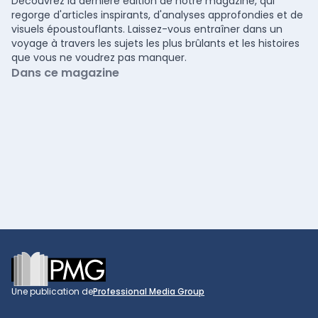
Découvrez la dernière édition de notre magazine, qui
regorge d'articles inspirants, d'analyses approfondies et de
visuels époustouflants. Laissez-vous entraîner dans un
voyage à travers les sujets les plus brûlants et les histoires
que vous ne voudrez pas manquer.
Dans ce magazine
Footer
Une publication de
Professional Media Group