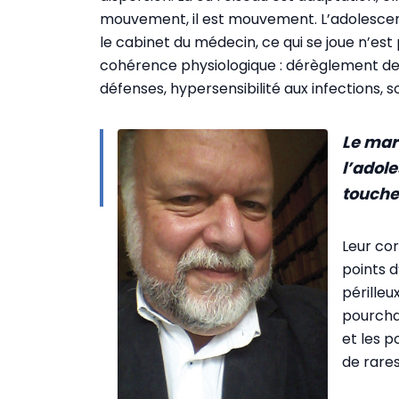
mouvement, il est mouvement. L’adolescent
le cabinet du médecin, ce qui se joue n’es
cohérence physiologique : dérèglement des
défenses, hypersensibilité aux infections, s
Le mar
l’adol
toucher
Leur cor
points d
périlleu
pourchas
et les p
de rare