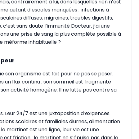
s, contrairement à lui, dans lesquelles rien n’est
me autant d’escales manquées : infections à
culaires diffuses, migraines, troubles digestifs,
 c’est sans doute l’immunité Docteur, j’ai une
ions une prise de sang la plus complète possible à
e méforme inhabituelle ?
mpeur
e son organisme est fait pour ne pas se poser.
ns un flux continu : son sommeil est fragmenté
 son activité homogène. Il ne lutte pas contre sa
. Leur 24/7 est une juxtaposition d’exigences
ations scolaires et familiales diurnes, alimentation
le martinet est une ligne, leur vie est une
le est friction : le martinet ne s’épuise pas dans le