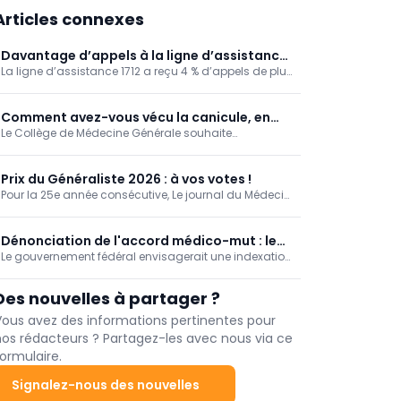
Articles connexes
Davantage d’appels à la ligne d’assistance
La ligne d’assistance 1712 a reçu 4 % d’appels de plus
1712 pendant la Coupe du monde de football
pendant la Coupe du monde de football que durant
la même période l’année dernière.
Comment avez-vous vécu la canicule, en
Le Collège de Médecine Générale souhaite
tant que médecin généraliste? [Enquête]
documenter la manière dont les médecins
généralistes ont vécu la canicule de juin 2026.
Prix du Généraliste 2026 : à vos votes !
Pour la 25e année consécutive, Le journal du Médecin
organise, en partenariat avec la SSM-J, le « Prix du
Généraliste », qui vise à mettre en lumière et
récompenser les travaux de fin d'études (TFE) de six
Dénonciation de l'accord médico-mut : le
jeunes médecins francophones sélectionnés par
Le gouvernement fédéral envisagerait une indexation
GBO met en garde contre un saut d’index
leurs universités respectives.
partielle des honoraires des prestataires de soins
des honoraires médicaux
indépendants en 2027. Le Groupement belge des
Des nouvelles à partager ?
omnipraticiens (GBO) redoute qu’une telle mesure
linéaire ne réduise la rémunération des médecins.
Vous avez des informations pertinentes pour
nos rédacteurs ? Partagez-les avec nous via ce
ormulaire.
Signalez-nous des nouvelles