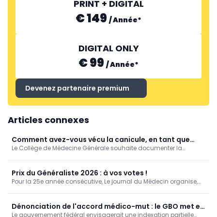
PRINT + DIGITAL
€ 149
/
Année
*
DIGITAL ONLY
€ 99
/
Année
*
Devenez partenaire premium
Articles connexes
Comment avez-vous vécu la canicule, en tant que
Le Collège de Médecine Générale souhaite documenter la
médecin généraliste? [Enquête]
manière dont les médecins généralistes ont vécu la canicule de
juin 2026.
Prix du Généraliste 2026 : à vos votes !
Pour la 25e année consécutive, Le journal du Médecin organise,
en partenariat avec la SSM-J, le « Prix du Généraliste », qui vise à
mettre en lumière et récompenser les travaux de fin d'études (TFE)
de six jeunes médecins francophones sélectionnés par leurs
Dénonciation de l'accord médico-mut : le GBO met en
universités respectives.
Le gouvernement fédéral envisagerait une indexation partielle
garde contre un saut d’index des honoraires