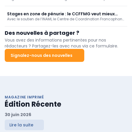
des honoraires des prestataires de soins indépendants en 2027.
médicaux
Le Groupement belge des omnipraticiens (GBO) redoute qu’une
telle mesure linéaire ne réduise la rémunération des médecins.
Stages en zone de pénurie : le CCFFMG veut mieux
Avec le soutien de l’INAMI, le Centre de Coordination Francophone
répartir sans sacrifier la qualité
pour la Formation en Médecine Générale met progressivement en
place un plan d’action pour favoriser des stages de médecine
Des nouvelles à partager ?
générale de qualité dans les zones en pénurie.
Vous avez des informations pertinentes pour nos
rédacteurs ? Partagez-les avec nous via ce formulaire.
Signalez-nous des nouvelles
MAGAZINE IMPRIMÉ
Édition Récente
30 juin 2026
Lire la suite