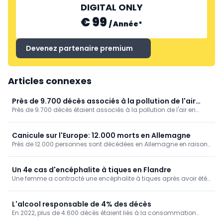
DIGITAL ONLY
€ 99
/
Année
*
Devenez partenaire premium
Articles connexes
Près de 9.700 décès associés à la pollution de l'air
Près de 9.700 décès étaient associés à la pollution de l'air en
(Sciensano)
Belgique en 2022, ressort-il des données de Sciensano. Ce
facteur de risque a ainsi affecté un peu moins d'un dixième des
décès (9,3 %).
Canicule sur l'Europe: 12.000 morts en Allemagne
Près de 12.000 personnes sont décédées en Allemagne en raison
des fortes chaleurs, ressort-il de chiffres publiés par l'Institut
Robert Koch.
Un 4e cas d'encéphalite à tiques en Flandre
Une femme a contracté une encéphalite à tiques après avoir été
piquée par ce parasite à Postel, dans la commune de Mol
(Anvers), annonce l'Agence flamande en charge des soins et de
la santé. C'est le 4e cas recensé cette année en Flandre, contre
L'alcool responsable de 4% des décès
aucun à ce jour en Wallonie.
En 2022, plus de 4.600 décès étaient liés à la consommation
d'alcool chez nous, soit 4% de la mortalité. Un taux de mortalité