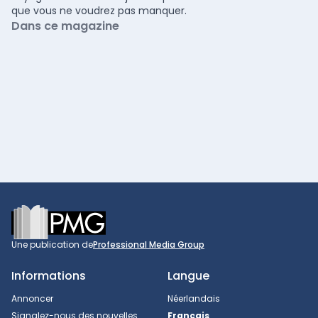
que vous ne voudrez pas manquer.
Dans ce magazine
Footer
Une publication de
Professional Media Group
Informations
Langue
Annoncer
Néerlandais
Signalez-nous des nouvelles
Français