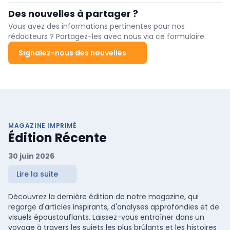
qui augmente au fil des ans, en particulier dans la Région de
Des nouvelles à partager ?
Bruxelles-Capitale.
Vous avez des informations pertinentes pour nos
rédacteurs ? Partagez-les avec nous via ce formulaire.
Signalez-nous des nouvelles
MAGAZINE IMPRIMÉ
Édition Récente
30 juin 2026
Lire la suite
Découvrez la dernière édition de notre magazine, qui
regorge d'articles inspirants, d'analyses approfondies et de
visuels époustouflants. Laissez-vous entraîner dans un
voyage à travers les sujets les plus brûlants et les histoires