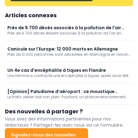
Articles connexes
Près de 9.700 décès associés à la pollution de l'air
Près de 9.700 décès étaient associés à la pollution de l'air en
(Sciensano)
Belgique en 2022, ressort-il des données de Sciensano. Ce
facteur de risque a ainsi affecté un peu moins d'un dixième des
décès (9,3 %).
Canicule sur l'Europe: 12.000 morts en Allemagne
Près de 12.000 personnes sont décédées en Allemagne en raison
des fortes chaleurs, ressort-il de chiffres publiés par l'Institut
Robert Koch.
Un 4e cas d'encéphalite à tiques en Flandre
Une femme a contracté une encéphalite à tiques après avoir été
piquée par ce parasite à Postel, dans la commune de Mol
(Anvers), annonce l'Agence flamande en charge des soins et de
la santé. C'est le 4e cas recensé cette année en Flandre, contre
[Opinion] Paludisme d’aéroport : ce moustique
aucun à ce jour en Wallonie.
Le trafic aérien bat son plein. Pourtant, un phénomène rarement
voyage à tire-d’ailes !
rapporté a été signalé la semaine dernière : le « paludisme
d’aéroport » (Airport Malaria).
Des nouvelles à partager ?
Vous avez des informations pertinentes pour nos
rédacteurs ? Partagez-les avec nous via ce formulaire.
Signalez-nous des nouvelles