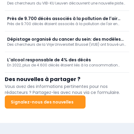
Des chercheurs du VIB-KU Leuven découvrent une nouvelle piste
foie pour tromper le système immunitaire
pour le traitement des métastases hépatiques
Près de 9.700 décès associés à la pollution de l'air
Près de 9.700 décès étaient associés à la pollution de l'air en
(Sciensano)
Belgique en 2022, ressort-il des données de Sciensano. Ce
facteur de risque a ainsi affecté un peu moins d'un dixième des
décès (9,3 %).
Dépistage organisé du cancer du sein: des modèles
Des chercheurs de la Vrije Universiteit Brussel (VUB) ont trouvé un
de simulation encore plus fiables (VUB)
moyen ingénieux d’améliorer les calculs informatiques qui sous-
tendent les programmes de dépistage du cancer du sein.
L'alcool responsable de 4% des décès
En 2022, plus de 4.600 décès étaient liés à la consommation
d'alcool chez nous, soit 4% de la mortalité. Un taux de mortalité
qui augmente au fil des ans, en particulier dans la Région de
Des nouvelles à partager ?
Bruxelles-Capitale.
Vous avez des informations pertinentes pour nos
rédacteurs ? Partagez-les avec nous via ce formulaire.
Signalez-nous des nouvelles