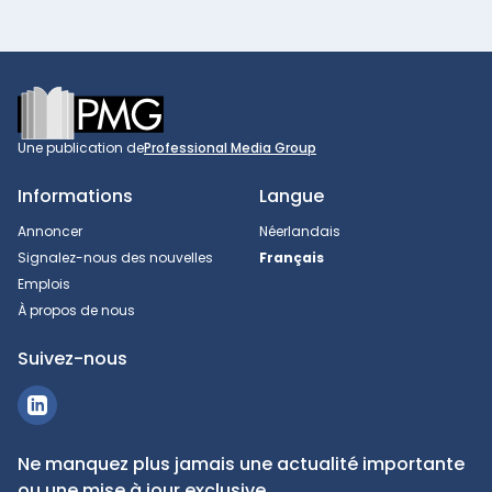
Footer
Une publication de
Professional Media Group
Informations
Langue
Annoncer
Néerlandais
Signalez-nous des nouvelles
Français
Emplois
À propos de nous
Suivez-nous
Ne manquez plus jamais une actualité importante
ou une mise à jour exclusive.