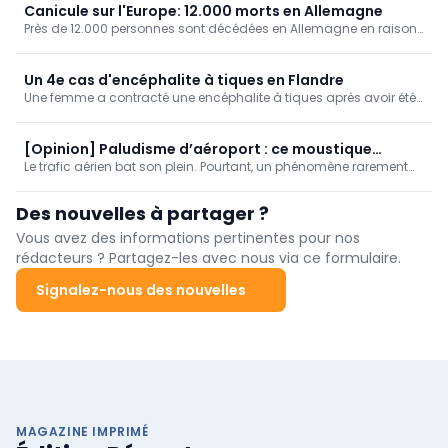
décès (9,3 %).
Canicule sur l'Europe: 12.000 morts en Allemagne
Près de 12.000 personnes sont décédées en Allemagne en raison
des fortes chaleurs, ressort-il de chiffres publiés par l'Institut
Robert Koch.
Un 4e cas d'encéphalite à tiques en Flandre
Une femme a contracté une encéphalite à tiques après avoir été
piquée par ce parasite à Postel, dans la commune de Mol
(Anvers), annonce l'Agence flamande en charge des soins et de
la santé. C'est le 4e cas recensé cette année en Flandre, contre
[Opinion] Paludisme d’aéroport : ce moustique
aucun à ce jour en Wallonie.
Le trafic aérien bat son plein. Pourtant, un phénomène rarement
voyage à tire-d’ailes !
rapporté a été signalé la semaine dernière : le « paludisme
d’aéroport » (Airport Malaria).
Des nouvelles à partager ?
Vous avez des informations pertinentes pour nos
rédacteurs ? Partagez-les avec nous via ce formulaire.
Signalez-nous des nouvelles
MAGAZINE IMPRIMÉ