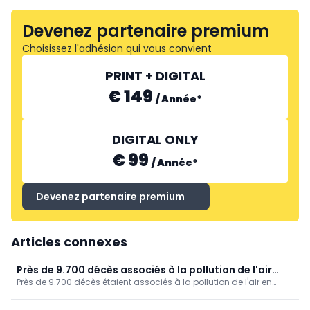
Devenez partenaire premium
Choisissez l'adhésion qui vous convient
PRINT + DIGITAL
€ 149
/
Année
*
DIGITAL ONLY
€ 99
/
Année
*
Devenez partenaire premium
Articles connexes
Près de 9.700 décès associés à la pollution de l'air
Près de 9.700 décès étaient associés à la pollution de l'air en
(Sciensano)
Belgique en 2022, ressort-il des données de Sciensano. Ce
facteur de risque a ainsi affecté un peu moins d'un dixième des