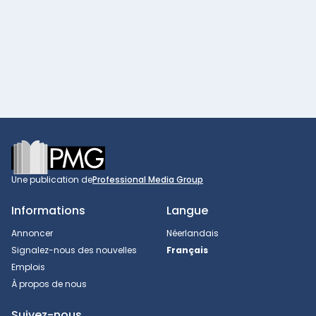
Footer
Une publication de
Professional Media Group
Informations
Langue
Annoncer
Néerlandais
Signalez-nous des nouvelles
Français
Emplois
À propos de nous
Suivez-nous