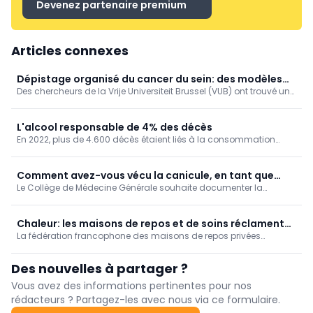
Devenez partenaire premium
Articles connexes
Dépistage organisé du cancer du sein: des modèles
Des chercheurs de la Vrije Universiteit Brussel (VUB) ont trouvé un
de simulation encore plus fiables (VUB)
moyen ingénieux d’améliorer les calculs informatiques qui sous-
tendent les programmes de dépistage du cancer du sein.
L'alcool responsable de 4% des décès
En 2022, plus de 4.600 décès étaient liés à la consommation
d'alcool chez nous, soit 4% de la mortalité. Un taux de mortalité
qui augmente au fil des ans, en particulier dans la Région de
Bruxelles-Capitale.
Comment avez-vous vécu la canicule, en tant que
Le Collège de Médecine Générale souhaite documenter la
médecin généraliste? [Enquête]
manière dont les médecins généralistes ont vécu la canicule de
juin 2026.
Chaleur: les maisons de repos et de soins réclament
La fédération francophone des maisons de repos privées
une vision à long terme
Femarbel et son homologue néerlandophone Vlozo dénoncent
lundi "l'accumulation de règles" auxquelles le secteur doit se
Des nouvelles à partager ?
conformer.
Vous avez des informations pertinentes pour nos
rédacteurs ? Partagez-les avec nous via ce formulaire.