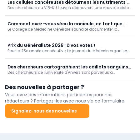
Les cellules cancéreuses détournent les nutriments du
Des chercheurs du VIB-KU Leuven découvrent une nouvelle piste
foie pour tromper le système immunitaire
pour le traitement des métastases hépatiques
Comment avez-vous vécu la canicule, en tant que
Le Collège de Médecine Générale souhaite documenter la
médecin généraliste? [Enquête]
manière dont les médecins généralistes ont vécu la canicule de
juin 2026.
Prix du Généraliste 2026 : à vos votes !
Pour la 25e année consécutive, Le journal du Médecin organise,
en partenariat avec la SSM-J, le « Prix du Généraliste », qui vise à
mettre en lumière et récompenser les travaux de fin d'études (TFE)
de six jeunes médecins francophones sélectionnés par leurs
Des chercheurs cartographient les caillots sanguins
universités respectives.
Des chercheurs de l'université d'Anvers sont parvenus à
après un AVC
cartographier le processus de coagulation sanguine qui se
produit dans le cerveau après un accident vasculaire cérébral
Des nouvelles à partager ?
(AVC).
Vous avez des informations pertinentes pour nos
rédacteurs ? Partagez-les avec nous via ce formulaire.
Signalez-nous des nouvelles