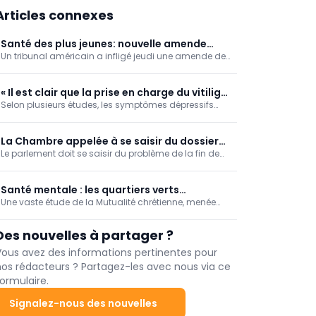
Articles connexes
Santé des plus jeunes: nouvelle amende
Un tribunal américain a infligé jeudi une amende de
record contre Meta !
567 millions de dollars à Meta, la maison mère
notamment d’Instagram et de Facebook, estimant
que l’entreprise ne prenait pas suffisamment de
« Il est clair que la prise en charge du vitiligo
mesures pour protéger les jeunes utilisateurs.
Selon plusieurs études, les symptômes dépressifs
peut être améliorée »
sont fréquents chez les patients atteints de vitiligo.
C’est ce qui ressort des données mises en avant
cette semaine, à l’occasion de la Journée mondiale
La Chambre appelée à se saisir du dossier
du vitiligo 2026, par l’association internationale de
Le parlement doit se saisir du problème de la fin de
de l'euthanasie pour les personnes
patients VIPOC.
vie des personnes démentes. Il ne peut plus esquiver
démentes
le débat sur l'extension du droit à demander
l'euthanasie par le biais d'une déclaration anticipée,
Santé mentale : les quartiers verts
ont plaidé mardi le comité de bioéthique.
Une vaste étude de la Mutualité chrétienne, menée
protègent… mais pas tout le monde
auprès de plus de 4,3 millions de membres, confirme
l’association entre espaces verts et moindre recours
Des nouvelles à partager ?
aux soins de santé mentale.
Vous avez des informations pertinentes pour
nos rédacteurs ? Partagez-les avec nous via ce
ormulaire.
Signalez-nous des nouvelles