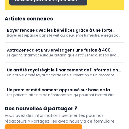
Articles connexes
Bayer renoue avec les bénéfices grâce à une forte
Bayer est repassé dans le vert au deuxième trimestre, enregistrant
baisse de frais juridiques
un bénéfice net de 219 millions d'euros après une perte nette un
an plus tôt, grâce à la baisse drastique des coûts liés aux litiges
juridiques.
AstraZeneca et BMS envisagent une fusion à 400
Le géant pharmaceutique britannique AstraZeneca et son rival
milliards de dollars
américain Bristol Myers Squibb (BMS) discutent d'une éventuelle
fusion qui donnerait naissance à l'un des plus grands
laboratoires au monde, valorisé près de 400 milliards.
Un arrêté royal régit le financement de l'information
Un nouvel arrêté royal accorde une subvention d'un montant
indépendante sur les médicaments
maximal de 2.928.860 euros à l'ASBL « Centre belge d'information
pharmacothérapeutique » pour la diffusion d'informations
objectives sur les médicaments auprès des professionnels de
Un premier médicament approuvé sur base de la
santé et des patients.
Les patients atteints de néphropathie IgA pourront bientôt être
procédure rapide EEFA
soignés avec un nouveau médicament. L'Atrasentan est le
premier produit à recevoir le feu vert des autorités belges via la
Des nouvelles à partager ?
procédure dites "Early and Equitable Fast Access".
Vous avez des informations pertinentes pour nos
rédacteurs ? Partagez-les avec nous via ce formulaire.