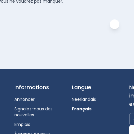
ue vous ne voudrez pas manquer.
Informations
Langue
N
i
Annoncer
Néerlandais
e
Signalez-nous des
Français
nouvelles
Emplois