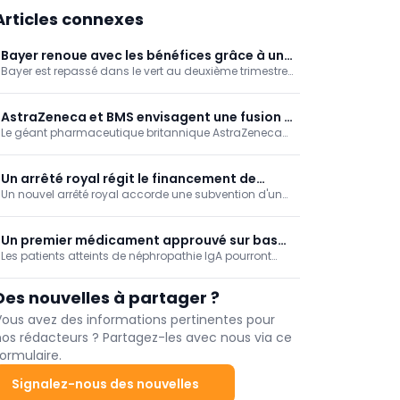
Articles connexes
Bayer renoue avec les bénéfices grâce à une
Bayer est repassé dans le vert au deuxième trimestre,
forte baisse de frais juridiques
enregistrant un bénéfice net de 219 millions d'euros
après une perte nette un an plus tôt, grâce à la baisse
drastique des coûts liés aux litiges juridiques.
AstraZeneca et BMS envisagent une fusion à
Le géant pharmaceutique britannique AstraZeneca
400 milliards de dollars
et son rival américain Bristol Myers Squibb (BMS)
discutent d'une éventuelle fusion qui donnerait
naissance à l'un des plus grands laboratoires au
Un arrêté royal régit le financement de
monde, valorisé près de 400 milliards.
Un nouvel arrêté royal accorde une subvention d'un
l'information indépendante sur les
montant maximal de 2.928.860 euros à l'ASBL «
médicaments
Centre belge d'information pharmacothérapeutique
» pour la diffusion d'informations objectives sur les
Un premier médicament approuvé sur base
médicaments auprès des professionnels de santé et
Les patients atteints de néphropathie IgA pourront
de la procédure rapide EEFA
des patients.
bientôt être soignés avec un nouveau médicament.
L'Atrasentan est le premier produit à recevoir le feu
Des nouvelles à partager ?
vert des autorités belges via la procédure dites "Early
and Equitable Fast Access".
Vous avez des informations pertinentes pour
nos rédacteurs ? Partagez-les avec nous via ce
ormulaire.
Signalez-nous des nouvelles