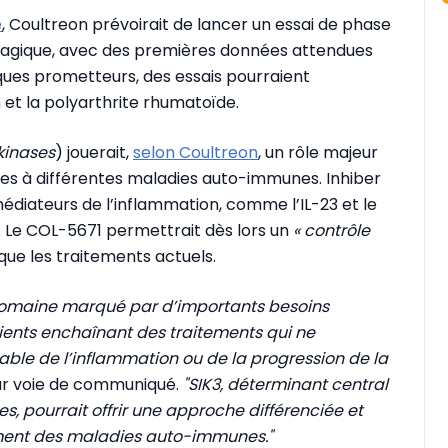
e
, Coultreon prévoirait de lancer un essai de phase
orragique, avec des premières données attendues
niques prometteurs, des essais pourraient
et la polyarthrite rhumatoïde.
kinases
) jouerait,
selon Coultreon
, un rôle majeur
ées à différentes maladies auto-immunes. Inhiber
s médiateurs de l’inflammation, comme l’IL-23 et le
. Le COL-5671 permettrait dès lors un
« contrôle
que les traitements actuels.
domaine marqué par d’importants besoins
ients enchaînant des traitements qui ne
able de l’inflammation ou de la progression de la
par voie de communiqué.
"SIK3, déterminant central
, pourrait offrir une approche différenciée et
tement des maladies auto-immunes."