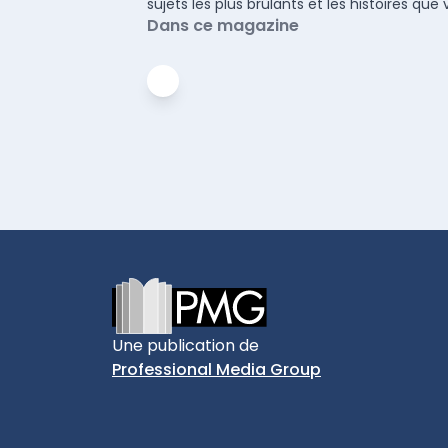
sujets les plus brûlants et les histoires q
Dans ce magazine
Footer
Une publication de
Professional Media Group