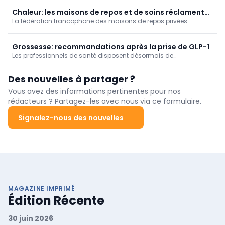
qui augmente au fil des ans, en particulier dans la Région de
Bruxelles-Capitale.
Chaleur: les maisons de repos et de soins réclament
La fédération francophone des maisons de repos privées
une vision à long terme
Femarbel et son homologue néerlandophone Vlozo dénoncent
lundi "l'accumulation de règles" auxquelles le secteur doit se
conformer.
Grossesse: recommandations après la prise de GLP-1
Les professionnels de santé disposent désormais de
recommandations claires destinées aux femmes qui souhaitent
entamer une grossesse après avoir consommé des
Des nouvelles à partager ?
médicaments amaigrissants, annonce l'hôpital universitaire de
Louvain (UZ Leuven).
Vous avez des informations pertinentes pour nos
rédacteurs ? Partagez-les avec nous via ce formulaire.
Signalez-nous des nouvelles
MAGAZINE IMPRIMÉ
Édition Récente
30 juin 2026