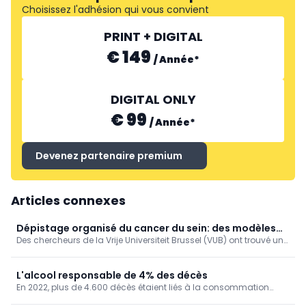
Choisissez l'adhésion qui vous convient
PRINT + DIGITAL
€ 149
/
Année
*
DIGITAL ONLY
€ 99
/
Année
*
Devenez partenaire premium
Articles connexes
Dépistage organisé du cancer du sein: des modèles
Des chercheurs de la Vrije Universiteit Brussel (VUB) ont trouvé un
de simulation encore plus fiables (VUB)
moyen ingénieux d’améliorer les calculs informatiques qui sous-
tendent les programmes de dépistage du cancer du sein.
L'alcool responsable de 4% des décès
En 2022, plus de 4.600 décès étaient liés à la consommation
d'alcool chez nous, soit 4% de la mortalité. Un taux de mortalité