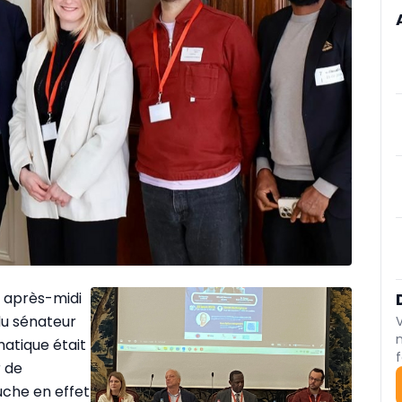
e après-midi
 du sénateur
matique était
f
r de
ouche en effet