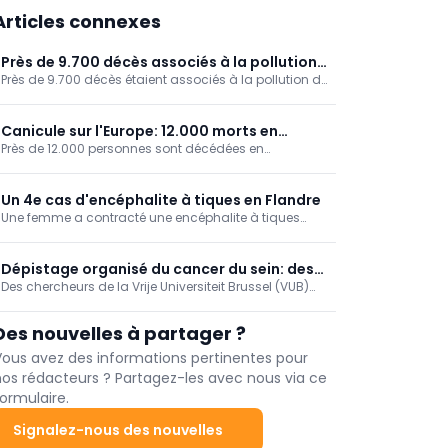
Articles connexes
Près de 9.700 décès associés à la pollution
Près de 9.700 décès étaient associés à la pollution de
de l'air (Sciensano)
l'air en Belgique en 2022, ressort-il des données de
Sciensano. Ce facteur de risque a ainsi affecté un
peu moins d'un dixième des décès (9,3 %).
Canicule sur l'Europe: 12.000 morts en
Près de 12.000 personnes sont décédées en
Allemagne
Allemagne en raison des fortes chaleurs, ressort-il de
chiffres publiés par l'Institut Robert Koch.
Un 4e cas d'encéphalite à tiques en Flandre
Une femme a contracté une encéphalite à tiques
après avoir été piquée par ce parasite à Postel, dans
la commune de Mol (Anvers), annonce l'Agence
flamande en charge des soins et de la santé. C'est le
Dépistage organisé du cancer du sein: des
4e cas recensé cette année en Flandre, contre aucun
Des chercheurs de la Vrije Universiteit Brussel (VUB)
modèles de simulation encore plus fiables
à ce jour en Wallonie.
ont trouvé un moyen ingénieux d’améliorer les
(VUB)
calculs informatiques qui sous-tendent les
Des nouvelles à partager ?
programmes de dépistage du cancer du sein.
Vous avez des informations pertinentes pour
nos rédacteurs ? Partagez-les avec nous via ce
ormulaire.
Signalez-nous des nouvelles