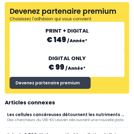
Devenez partenaire premium
Choisissez l'adhésion qui vous convient
PRINT + DIGITAL
€ 149
/
Année
*
DIGITAL ONLY
€ 99
/
Année
*
Devenez partenaire premium
Articles connexes
Les cellules cancéreuses détournent les nutriments du
Des chercheurs du VIB-KU Leuven découvrent une nouvelle piste
foie pour tromper le système immunitaire
pour le traitement des métastases hépatiques