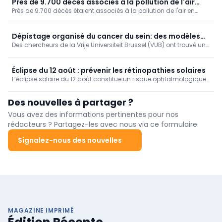
Près de 9.700 décès associés à la pollution de l'air
Près de 9.700 décès étaient associés à la pollution de l'air en
(Sciensano)
Belgique en 2022, ressort-il des données de Sciensano. Ce
facteur de risque a ainsi affecté un peu moins d'un dixième des
décès (9,3 %).
Dépistage organisé du cancer du sein: des modèles
Des chercheurs de la Vrije Universiteit Brussel (VUB) ont trouvé un
de simulation encore plus fiables (VUB)
moyen ingénieux d’améliorer les calculs informatiques qui sous-
tendent les programmes de dépistage du cancer du sein.
Éclipse du 12 août : prévenir les rétinopathies solaires
L’éclipse solaire du 12 août constitue un risque ophtalmologique
non négligeable : quelques secondes d’observation directe
peuvent en effet suffire à provoquer une rétinopathie solaire, ou
Des nouvelles à partager ?
"rétinopathie d’éclipse".
Vous avez des informations pertinentes pour nos
rédacteurs ? Partagez-les avec nous via ce formulaire.
Signalez-nous des nouvelles
MAGAZINE IMPRIMÉ