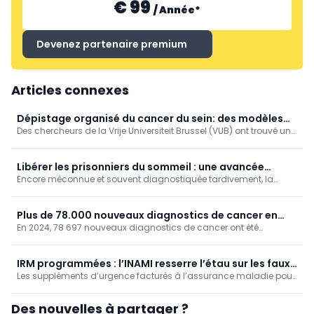
€ 99
/
Année
*
Devenez partenaire premium
Articles connexes
Dépistage organisé du cancer du sein: des modèles
Des chercheurs de la Vrije Universiteit Brussel (VUB) ont trouvé un
de simulation encore plus fiables (VUB)
moyen ingénieux d’améliorer les calculs informatiques qui sous-
tendent les programmes de dépistage du cancer du sein.
Libérer les prisonniers du sommeil : une avancée
Encore méconnue et souvent diagnostiquée tardivement, la
thérapeutique majeure frappe à la porte de la
narcolepsie bouleverse profondément la vie quotidienne des
narcolepsie
patients. Alors que les traitements actuels restent essentiellement
symptomatiques, une nouvelle génération de médicaments
Plus de 78.000 nouveaux diagnostics de cancer en
ciblant directement le système de l’orexine pourrait marquer un
En 2024, 78 697 nouveaux diagnostics de cancer ont été
Belgique en 2024
tournant majeur dans la prise en charge de la maladie.
enregistrés dans notre pays, soit une hausse de 1,4 % par rapport
à l’année précédente. C’est ce qui ressort des chiffres de la
Fondation Registre du Cancer.
IRM programmées : l’INAMI resserre l’étau sur les faux
Les suppléments d’urgence facturés à l’assurance maladie pour
suppléments d’urgence
des IRM ambulatoires non urgentes sont en recul, selon un
premier bilan publié par l’INAMI. En 2024, 84 % des hôpitaux
Des nouvelles à partager ?
respectaient le seuil fixé par l’Institut, contre 73 % en 2019.