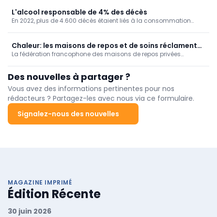
tendent les programmes de dépistage du cancer du sein.
L'alcool responsable de 4% des décès
En 2022, plus de 4.600 décès étaient liés à la consommation
d'alcool chez nous, soit 4% de la mortalité. Un taux de mortalité
qui augmente au fil des ans, en particulier dans la Région de
Bruxelles-Capitale.
Chaleur: les maisons de repos et de soins réclament
La fédération francophone des maisons de repos privées
une vision à long terme
Femarbel et son homologue néerlandophone Vlozo dénoncent
lundi "l'accumulation de règles" auxquelles le secteur doit se
Des nouvelles à partager ?
conformer.
Vous avez des informations pertinentes pour nos
rédacteurs ? Partagez-les avec nous via ce formulaire.
Signalez-nous des nouvelles
MAGAZINE IMPRIMÉ
Édition Récente
30 juin 2026