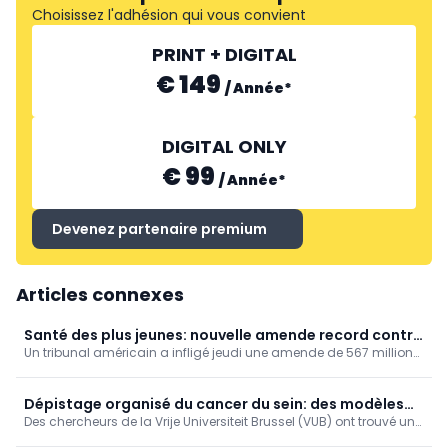
Choisissez l'adhésion qui vous convient
PRINT + DIGITAL
€ 149
/
Année
*
DIGITAL ONLY
€ 99
/
Année
*
Devenez partenaire premium
Articles connexes
Santé des plus jeunes: nouvelle amende record contre
Un tribunal américain a infligé jeudi une amende de 567 millions
Meta !
de dollars à Meta, la maison mère notamment d’Instagram et de
Facebook, estimant que l’entreprise ne prenait pas suffisamment
de mesures pour protéger les jeunes utilisateurs.
Dépistage organisé du cancer du sein: des modèles
Des chercheurs de la Vrije Universiteit Brussel (VUB) ont trouvé un
de simulation encore plus fiables (VUB)
moyen ingénieux d’améliorer les calculs informatiques qui sous-