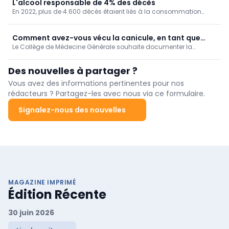
juridiques.
L'alcool responsable de 4% des décès
En 2022, plus de 4.600 décès étaient liés à la consommation
d'alcool chez nous, soit 4% de la mortalité. Un taux de mortalité
qui augmente au fil des ans, en particulier dans la Région de
Bruxelles-Capitale.
Comment avez-vous vécu la canicule, en tant que
Le Collège de Médecine Générale souhaite documenter la
médecin généraliste? [Enquête]
manière dont les médecins généralistes ont vécu la canicule de
juin 2026.
Des nouvelles à partager ?
Vous avez des informations pertinentes pour nos
rédacteurs ? Partagez-les avec nous via ce formulaire.
Signalez-nous des nouvelles
MAGAZINE IMPRIMÉ
Édition Récente
30 juin 2026