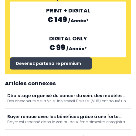
PRINT + DIGITAL
€ 149
/
Année
*
DIGITAL ONLY
€ 99
/
Année
*
Devenez partenaire premium
Articles connexes
Dépistage organisé du cancer du sein: des modèles
Des chercheurs de la Vrije Universiteit Brussel (VUB) ont trouvé un
de simulation encore plus fiables (VUB)
moyen ingénieux d’améliorer les calculs informatiques qui sous-
tendent les programmes de dépistage du cancer du sein.
Bayer renoue avec les bénéfices grâce à une forte
Bayer est repassé dans le vert au deuxième trimestre, enregistrant
baisse de frais juridiques
un bénéfice net de 219 millions d'euros après une perte nette un
an plus tôt, grâce à la baisse drastique des coûts liés aux litiges