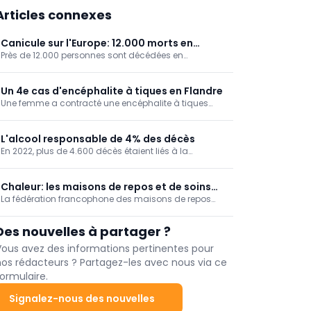
Articles connexes
Canicule sur l'Europe: 12.000 morts en
Près de 12.000 personnes sont décédées en
Allemagne
Allemagne en raison des fortes chaleurs, ressort-il de
chiffres publiés par l'Institut Robert Koch.
Un 4e cas d'encéphalite à tiques en Flandre
Une femme a contracté une encéphalite à tiques
après avoir été piquée par ce parasite à Postel, dans
la commune de Mol (Anvers), annonce l'Agence
flamande en charge des soins et de la santé. C'est le
L'alcool responsable de 4% des décès
4e cas recensé cette année en Flandre, contre aucun
En 2022, plus de 4.600 décès étaient liés à la
à ce jour en Wallonie.
consommation d'alcool chez nous, soit 4% de la
mortalité. Un taux de mortalité qui augmente au fil
des ans, en particulier dans la Région de Bruxelles-
Chaleur: les maisons de repos et de soins
Capitale.
La fédération francophone des maisons de repos
réclament une vision à long terme
privées Femarbel et son homologue néerlandophone
Vlozo dénoncent lundi "l'accumulation de règles"
Des nouvelles à partager ?
auxquelles le secteur doit se conformer.
Vous avez des informations pertinentes pour
nos rédacteurs ? Partagez-les avec nous via ce
ormulaire.
Signalez-nous des nouvelles