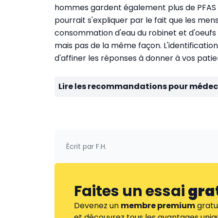
hommes gardent également plus de PFAS d
pourrait s'expliquer par le fait que les men
consommation d'eau du robinet et d'oeufs
mais pas de la même façon. L'identificatio
d'affiner les réponses à donner à vos patie
Lire les recommandations pour médeci
Écrit par
F.H.
Faites un essai
gra
Devenez un
membre premium
gratu
et découvrez tous les avantages uniqu