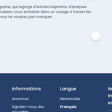
zine, qui regorge d'articles inspirants, d'analyses
 Laissez-vous entraîner dans un voyage à travers les
ue vous ne voudrez pas manquer.
Informations
Langue
N
i
Annoncer
Néerlandais
e
Signalez-nous des
Français
nouvelles