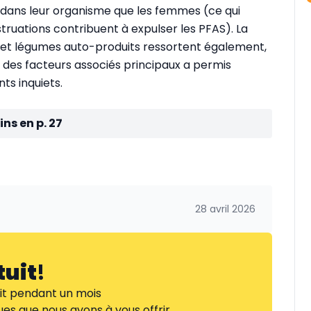
ans leur organisme que les femmes (ce qui
struations contribuent à expulser les PFAS). La
 et légumes auto-produits ressortent également,
n des facteurs associés principaux a permis
nts inquiets.
ns en p. 27
28 avril 2026
tuit
!
it pendant un mois
es que nous avons à vous offrir.