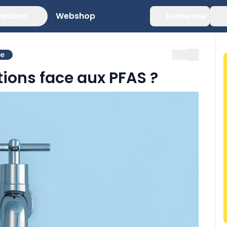
cations
Webshop
Recherche
ie
ons face aux PFAS ?