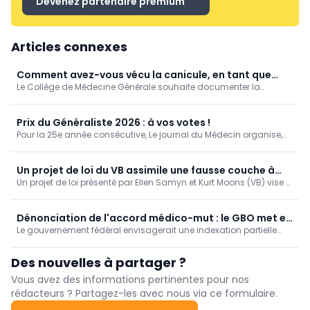
Devenez partenaire premium
Articles connexes
Comment avez-vous vécu la canicule, en tant que
Le Collège de Médecine Générale souhaite documenter la
médecin généraliste? [Enquête]
manière dont les médecins généralistes ont vécu la canicule de
juin 2026.
Prix du Généraliste 2026 : à vos votes !
Pour la 25e année consécutive, Le journal du Médecin organise,
en partenariat avec la SSM-J, le « Prix du Généraliste », qui vise à
mettre en lumière et récompenser les travaux de fin d'études (TFE)
de six jeunes médecins francophones sélectionnés par leurs
Un projet de loi du VB assimile une fausse couche à
universités respectives.
Un projet de loi présenté par Ellen Samyn et Kurt Moons (VB) vise à
partir de 12 semaines à la perte d'un enfant
adapter le régime du congé de deuil à la réalité sociale. Une
fausse couche survenant à partir de la 12e semaine de
grossesse serait assimilée au décès d'un enfant.
Dénonciation de l'accord médico-mut : le GBO met en
Le gouvernement fédéral envisagerait une indexation partielle
garde contre un saut d’index des honoraires
des honoraires des prestataires de soins indépendants en 2027.
médicaux
Le Groupement belge des omnipraticiens (GBO) redoute qu’une
Des nouvelles à partager ?
telle mesure linéaire ne réduise la rémunération des médecins.
Vous avez des informations pertinentes pour nos
rédacteurs ? Partagez-les avec nous via ce formulaire.