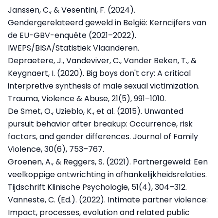
Janssen, C., & Vesentini, F. (2024).
Gendergerelateerd geweld in België: Kerncijfers van
de EU-GBV-enquête (2021–2022).
IWEPS/BISA/Statistiek Vlaanderen.
Depraetere, J., Vandeviver, C., Vander Beken, T., &
Keygnaert, I. (2020). Big boys don't cry: A critical
interpretive synthesis of male sexual victimization.
Trauma, Violence & Abuse, 21(5), 991–1010.
De Smet, O., Uzieblo, K., et al. (2015). Unwanted
pursuit behavior after breakup: Occurrence, risk
factors, and gender differences. Journal of Family
Violence, 30(6), 753–767.
Groenen, A., & Reggers, S. (2021). Partnergeweld: Een
veelkoppige ontwrichting in afhankelijkheidsrelaties.
Tijdschrift Klinische Psychologie, 51(4), 304–312.
Vanneste, C. (Ed.). (2022). Intimate partner violence:
Impact, processes, evolution and related public