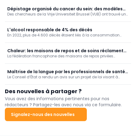
Dépistage organisé du cancer du sein: des modèles
Des chercheurs de la Vrije Universiteit Brussel (VUB) ont trouvé un
de simulation encore plus fiables (VUB)
moyen ingénieux d’améliorer les calculs informatiques qui sous-
tendent les programmes de dépistage du cancer du sein.
L'alcool responsable de 4% des décès
En 2022, plus de 4.600 décès étaient liés à la consommation
d'alcool chez nous, soit 4% de la mortalité. Un taux de mortalité
qui augmente au fil des ans, en particulier dans la Région de
Bruxelles-Capitale.
Chaleur: les maisons de repos et de soins réclament
La fédération francophone des maisons de repos privées
une vision à long terme
Femarbel et son homologue néerlandophone Vlozo dénoncent
lundi "l'accumulation de règles" auxquelles le secteur doit se
conformer.
Maîtrise de la langue par les professionnels de santé:
Le Conseil d’État a rendu un avis sur un projet de loi visant à
avis nuancé du Conseil d'État
obliger les professionnels des soins de santé à démontrer une
connaissance suffisante de la langue de la région linguistique
Des nouvelles à partager ?
dans laquelle ils exercent.
Vous avez des informations pertinentes pour nos
rédacteurs ? Partagez-les avec nous via ce formulaire.
Signalez-nous des nouvelles