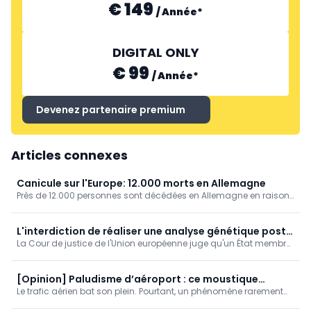
€ 149
/
Année
*
DIGITAL ONLY
€ 99
/
Année
*
Devenez partenaire premium
Articles connexes
Canicule sur l'Europe: 12.000 morts en Allemagne
Près de 12.000 personnes sont décédées en Allemagne en raison
des fortes chaleurs, ressort-il de chiffres publiés par l'Institut
Robert Koch.
L'interdiction de réaliser une analyse génétique post
La Cour de justice de l'Union européenne juge qu'un État membre
mortem ne produit pas d'effet transfrontalier
ne peut pas refuser une demande émanant d'un autre État
membre visant à réaliser une analyse génétique post mortem au
seul motif que sa législation nationale interdit un tel examen.
[Opinion] Paludisme d’aéroport : ce moustique
Le trafic aérien bat son plein. Pourtant, un phénomène rarement
voyage à tire-d’ailes !
rapporté a été signalé la semaine dernière : le « paludisme