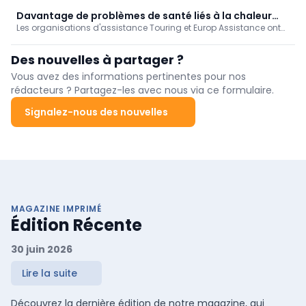
d’aéroport » (Airport Malaria).
Davantage de problèmes de santé liés à la chaleur
Les organisations d'assistance Touring et Europ Assistance ont
(Touring)
enregistré en juillet une nette augmentation du nombre de
dossiers médicaux à cause des vagues de chaleur qui frappent
Des nouvelles à partager ?
le sud de l'Europe.
Vous avez des informations pertinentes pour nos
rédacteurs ? Partagez-les avec nous via ce formulaire.
Signalez-nous des nouvelles
MAGAZINE IMPRIMÉ
Édition Récente
30 juin 2026
Lire la suite
Découvrez la dernière édition de notre magazine, qui