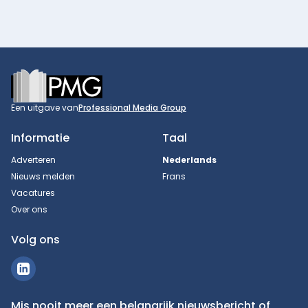
Footer
Een uitgave van
Professional Media Group
Informatie
Taal
Adverteren
Nederlands
Nieuws melden
Frans
Vacatures
Over ons
Volg ons
Mis nooit meer een belangrijk nieuwsbericht of