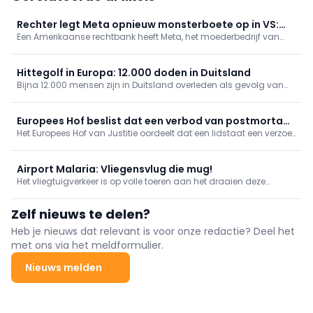
Rechter legt Meta opnieuw monsterboete op in VS:
Een Amerikaanse rechtbank heeft Meta, het moederbedrijf van
bedrijf moet kinderen meer beschermen
onder meer Instagram en Facebook, donderdag een boete
opgelegd van 567 miljoen dollar, omdat het bedrijf onvoldoende
maatregelen neemt om jonge gebruikers te beschermen.
Hittegolf in Europa: 12.000 doden in Duitsland
Bijna 12.000 mensen zijn in Duitsland overleden als gevolg van
de hittegolf, zo blijkt uit cijfers die donderdag zijn gepubliceerd
door het Robert Koch-Instituut.
Europees Hof beslist dat een verbod van postmortaal
Het Europees Hof van Justitie oordeelt dat een lidstaat een verzoek
genetisch onderzoek niet grensoverschrijdend werkt
uit een andere lidstaat voor postmortaal genetisch onderzoek
niet mag weigeren louter omdat zijn nationale wetgeving dat
onderzoek verbiedt.
Airport Malaria: Vliegensvlug die mug!
Het vliegtuigverkeer is op volle toeren aan het draaien deze
zomermaanden. Toch werd er vorige week iets gerapporteerd dat
slechts weinig beschreven is, namelijk ‘Airport Malaria’ (Aviation
Zelf nieuws te delen?
Direct, 2026).
Heb je nieuws dat relevant is voor onze redactie? Deel het
met ons via het meldformulier.
Nieuws melden