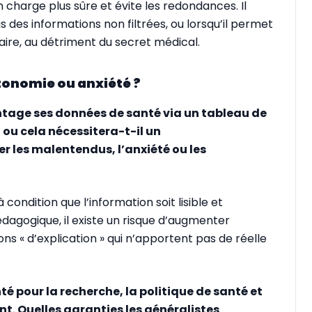
en charge plus sûre et évite les redondances. Il
ous des informations non filtrées, ou lorsqu’il permet
aire, au détriment du secret médical.
utonomie ou anxiété ?
ntage ses données de santé via un tableau de
ou cela nécessitera-t-il un
les malentendus, l’anxiété ou les
ondition que l’information soit lisible et
gogique, il existe un risque d’augmenter
ons « d’explication » qui n’apportent pas de réelle
 pour la recherche, la politique de santé et
nt. Quelles garanties les généralistes