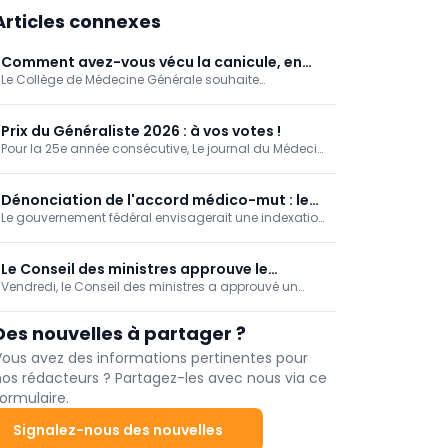
Articles connexes
Comment avez-vous vécu la canicule, en
Le Collège de Médecine Générale souhaite
tant que médecin généraliste? [Enquête]
documenter la manière dont les médecins
généralistes ont vécu la canicule de juin 2026.
Prix du Généraliste 2026 : à vos votes !
Pour la 25e année consécutive, Le journal du Médecin
organise, en partenariat avec la SSM-J, le « Prix du
Généraliste », qui vise à mettre en lumière et
récompenser les travaux de fin d'études (TFE) de six
Dénonciation de l'accord médico-mut : le
jeunes médecins francophones sélectionnés par
Le gouvernement fédéral envisagerait une indexation
GBO met en garde contre un saut d’index
leurs universités respectives.
partielle des honoraires des prestataires de soins
des honoraires médicaux
indépendants en 2027. Le Groupement belge des
omnipraticiens (GBO) redoute qu’une telle mesure
Le Conseil des ministres approuve le
linéaire ne réduise la rémunération des médecins.
Vendredi, le Conseil des ministres a approuvé un
financement du KCE pour 2026
projet d'arrêté royal relatif au financement du KCE
pour 2026. La subvention passe de 22,5 à 26,5
Des nouvelles à partager ?
millions d'euros.
Vous avez des informations pertinentes pour
nos rédacteurs ? Partagez-les avec nous via ce
ormulaire.
Signalez-nous des nouvelles