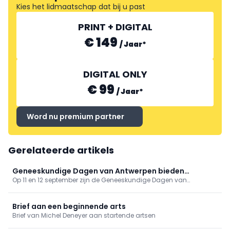
Kies het lidmaatschap dat bij u past
PRINT + DIGITAL
€ 149
/
Jaar
*
DIGITAL ONLY
€ 99
/
Jaar
*
Word nu premium partner
Gerelateerde artikels
Geneeskundige Dagen van Antwerpen bieden
Op 11 en 12 september zijn de Geneeskundige Dagen van
gevarieerd programma
Antwerpen toe aan hun 81ste editie. Op het programma onder
meer tussenkomsten over vaccinaties, cardiologie, NKO, MKA en
nood- en rampgeneeskunde.
Brief aan een beginnende arts
Brief van Michel Deneyer aan startende artsen