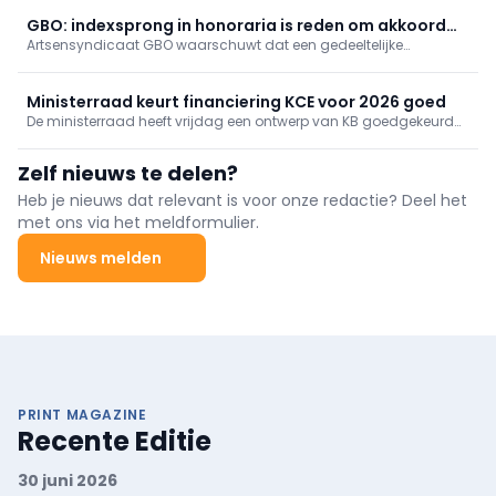
GBO: indexsprong in honoraria is reden om akkoord
Artsensyndicaat GBO waarschuwt dat een gedeeltelijke
op te zeggen
indexering van honoraria voldoende reden is om het akkoord
artsen-ziekenfondsen op te zeggen.
Ministerraad keurt financiering KCE voor 2026 goed
De ministerraad heeft vrijdag een ontwerp van KB goedgekeurd
over de financiering van het KCE voor 2026. De toelage stijgt
van 22,5 naar 26,5 miljoen euro.
Zelf nieuws te delen?
Heb je nieuws dat relevant is voor onze redactie? Deel het
met ons via het meldformulier.
Nieuws melden
PRINT MAGAZINE
Recente Editie
30 juni 2026