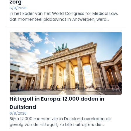
zorg
6/8/2026
In het kader van het World Congress for Medical Law,
dat momenteel plaatsvindt in Antwerpen, werd
vandaag de Cusanus Leerstoel voor
Gezondheidsrecht en Religieuze Diversiteit officieel
boven de doopvont gehouden.
Hittegolf in Europa: 12.000 doden in
Duitsland
6/8/2026
Bijna 12.000 mensen zijn in Duitsland overleden als
gevolg van de hittegolf, zo blijkt uit cijfers die
donderdag zijn gepubliceerd door het Robert Koch-