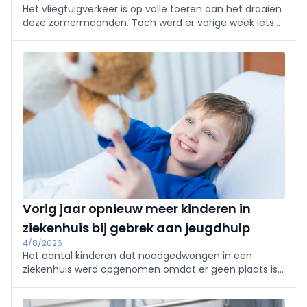
Het vliegtuigverkeer is op volle toeren aan het draaien
deze zomermaanden. Toch werd er vorige week iets
gerapporteerd dat slechts weinig beschreven is,
namelijk ‘Airport Malaria’ (Aviation Direct, 2026).
Vorig jaar opnieuw meer kinderen in
ziekenhuis bij gebrek aan jeugdhulp
4/8/2026
Het aantal kinderen dat noodgedwongen in een
ziekenhuis werd opgenomen omdat er geen plaats is
in de jeugdhulp, is vorig jaar opnieuw gestegen.