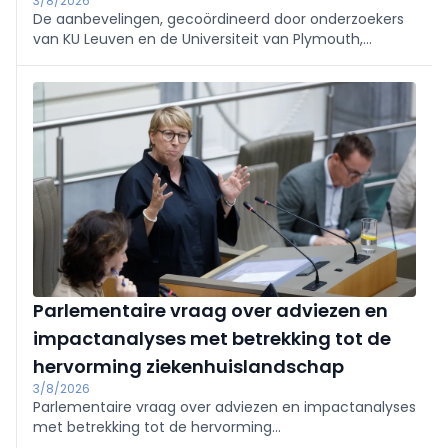
3/8/2026
De aanbevelingen, gecoördineerd door onderzoekers
van KU Leuven en de Universiteit van Plymouth,
moeten artsen, vroedvrouwen en andere
zorgverleners houvast bieden bij de begeleiding van
deze groeiende patiëntengroep.
Parlementaire vraag over adviezen en
impactanalyses met betrekking tot de
hervorming ziekenhuislandschap
3/8/2026
Parlementaire vraag over adviezen en impactanalyses
met betrekking tot de hervorming
ziekenhuislandschap