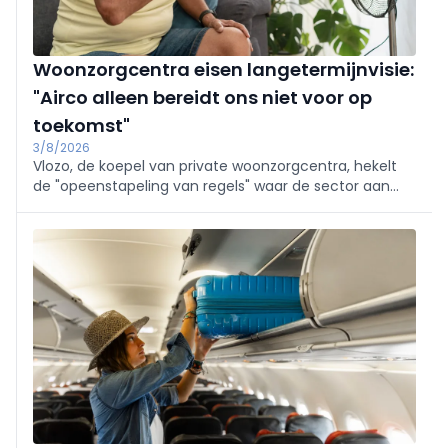
Woonzorgcentra eisen langetermijnvisie:
"Airco alleen bereidt ons niet voor op
toekomst"
3/8/2026
Vlozo, de koepel van private woonzorgcentra, hekelt
de "opeenstapeling van regels" waar de sector aan
moet voldoen. Daarom pleit ze maandag samen met
de Franstalige tegenhanger Femarbel voor een
modernisering van de erkennings- en
investeringskaders.