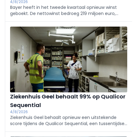
4/8/2026
Bayer heeft in het tweede kwartaal opnieuw winst
geboekt. De nettowinst bedroeg 219 miljoen euro,
terwijl een jaar eerder nog een verlies werd geboekt.
De winst is te danken aan een forse daling van de
kosten voor juridische geschillen, met name rond het
onkruidverdelgingsmiddel Roundup.
Ziekenhuis Geel behaalt 99% op Qualicor
Sequential
4/8/2026
Ziekenhuis Geel behaalt opnieuw een uitstekende
score tijdens de Qualicor Sequential, een tussentijdse
kwaliteitsevaluatie waarbij de werking van het
ziekenhuis grondig wordt doorgelicht.