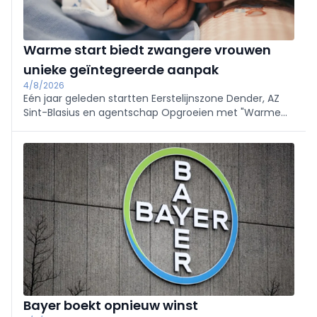
Warme start biedt zwangere vrouwen
unieke geïntegreerde aanpak
4/8/2026
Eén jaar geleden startten Eerstelijnszone Dender, AZ
Sint-Blasius en agentschap Opgroeien met "Warme
start", het programma dat zwangere vrouwen en
jonge gezinnen al vanaf de zwangerschap
ondersteunt tijdens de eerste 1000 dagen van het
ouderschap.
Bayer boekt opnieuw winst