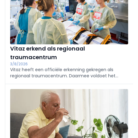
Vitaz erkend als regionaal
traumacentrum
3/8/2026
Vitaz heeft een officiële erkenning gekregen als
regionaal traumacentrum. Daarmee voldoet het
ziekenhuis aan internationale kwaliteitsnormen voor
de opvang en behandeling van zwaargewonde
patiënten en wordt het een volwaardige partner
binnen het Antwerp Trauma Network (ATN).