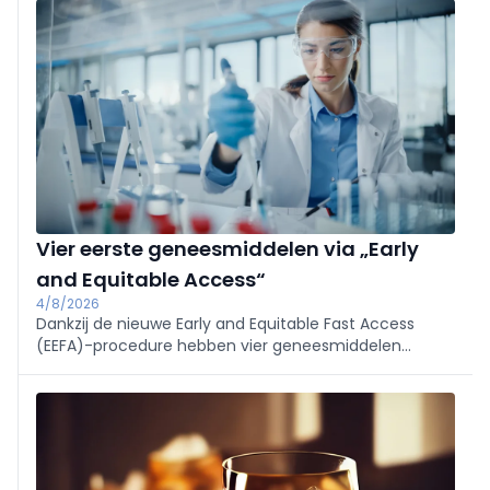
Vier eerste geneesmiddelen via „Early
and Equitable Access“
4/8/2026
Dankzij de nieuwe Early and Equitable Fast Access
(EEFA)-procedure hebben vier geneesmiddelen
onlangs vroegtijdige toegang gekregen. Drie van de
vier geneesmiddelen vallen onder de oncologie, maar
één ervan is bestemd voor de nefrologie.