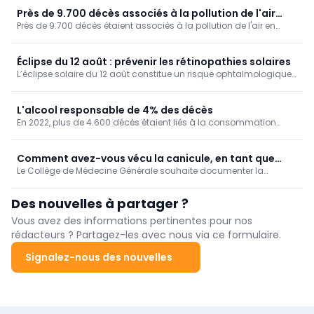
Près de 9.700 décès associés à la pollution de l'air
Près de 9.700 décès étaient associés à la pollution de l'air en
(Sciensano)
Belgique en 2022, ressort-il des données de Sciensano. Ce
facteur de risque a ainsi affecté un peu moins d'un dixième des
décès (9,3 %).
Éclipse du 12 août : prévenir les rétinopathies solaires
L’éclipse solaire du 12 août constitue un risque ophtalmologique
non négligeable : quelques secondes d’observation directe
peuvent en effet suffire à provoquer une rétinopathie solaire, ou
"rétinopathie d’éclipse".
L'alcool responsable de 4% des décès
En 2022, plus de 4.600 décès étaient liés à la consommation
d'alcool chez nous, soit 4% de la mortalité. Un taux de mortalité
qui augmente au fil des ans, en particulier dans la Région de
Bruxelles-Capitale.
Comment avez-vous vécu la canicule, en tant que
Le Collège de Médecine Générale souhaite documenter la
médecin généraliste? [Enquête]
manière dont les médecins généralistes ont vécu la canicule de
juin 2026.
Des nouvelles à partager ?
Vous avez des informations pertinentes pour nos
rédacteurs ? Partagez-les avec nous via ce formulaire.
Signalez-nous des nouvelles