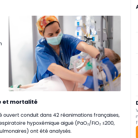
t
n
e et mortalité
 ouvert conduit dans 42 réanimations françaises,
 respiratoire hypoxémique aiguë (PaO₂/FiO₂ ≤200,
f
pulmonaires) ont été analysés.