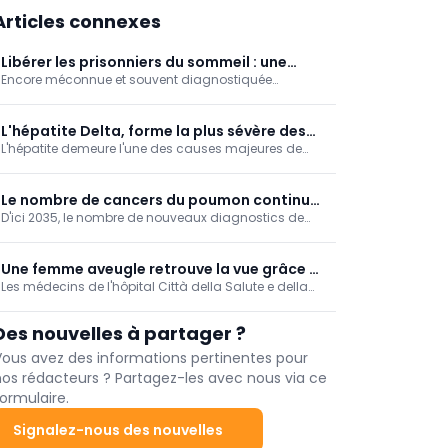
Articles connexes
Libérer les prisonniers du sommeil : une
Encore méconnue et souvent diagnostiquée
avancée thérapeutique majeure frappe à la
tardivement, la narcolepsie bouleverse profondément
porte de la narcolepsie
la vie quotidienne des patients. Alors que les
traitements actuels restent essentiellement
L'hépatite Delta, forme la plus sévère des
symptomatiques, une nouvelle génération de
L'hépatite demeure l'une des causes majeures de
hépatites virales
médicaments ciblant directement le système de
cirrhose et de cancer du foie. L’Hôpital Erasme (H.U.B)
l’orexine pourrait marquer un tournant majeur dans
planche tout particulièrement sur la forme "Delta", la
la prise en charge de la maladie.
plus sévère des hépatites virales, et participe à
Le nombre de cancers du poumon continue
plusieurs essais cliniques.
D'ici 2035, le nombre de nouveaux diagnostics de
d'augmenter, en particulier chez les
cancer du poumon en Belgique devrait passer de 9
femmes et les non-fumeurs
487 à 11 429 par an.
Une femme aveugle retrouve la vue grâce à
Les médecins de l'hôpital Città della Salute e della
une première réalisée dans un hôpital italien
Scienza de Turin ont réalisé avec succès, pour la
première fois, une transplantation de la partie
Des nouvelles à partager ?
centrale de la rétine, la macula.
Vous avez des informations pertinentes pour
nos rédacteurs ? Partagez-les avec nous via ce
ormulaire.
Signalez-nous des nouvelles