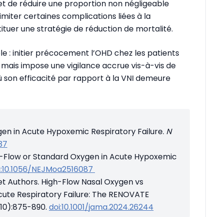
et de réduire une proportion non négligeable
limiter certaines complications liées à la
tituer une stratégie de réduction de mortalité.
e : initier précocement l’OHD chez les patients
mais impose une vigilance accrue vis-à-vis de
 où son efficacité par rapport à la VNI demeure
gen in Acute Hypoxemic Respiratory Failure.
N
37
High-Flow or Standard Oxygen in Acute Hypoxemic
i:10.1056/NEJMoa2516087
et Authors. High-Flow Nasal Oxygen vs
Acute Respiratory Failure: The RENOVATE
(10):875-890.
doi:10.1001/jama.2024.26244