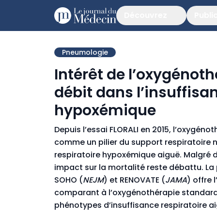
Découvrez
Publi
Pneumologie
Intérêt de l’oxygénot
débit dans l’insuffisa
hypoxémique
Depuis l’essai FLORALI en 2015, l’oxygéno
comme un pilier du support respiratoire n
respiratoire hypoxémique aiguë. Malgré d
impact sur la mortalité reste débattu. L
SOHO (
NEJM
) et RENOVATE (
JAMA
) offre 
comparant à l’oxygénothérapie standard et
phénotypes d’insuffisance respiratoire a