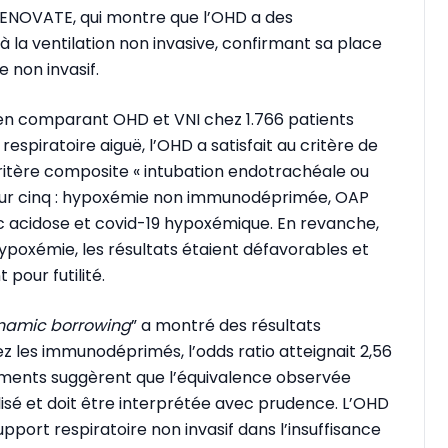
 RENOVATE, qui montre que l’OHD a des
a ventilation non invasive, confirmant sa place
 non invasif.
ien comparant OHD et VNI chez 1.766 patients
espiratoire aiguë, l’OHD a satisfait au critère de
 critère composite « intubation endotrachéale ou
 sur cinq : hypoxémie non immunodéprimée, OAP
 acidose et covid-19 hypoxémique. En revanche,
poxémie, les résultats étaient défavorables et
pour futilité.
namic borrowing
” a montré des résultats
z les immunodéprimés, l’odds ratio atteignait 2,56
éments suggèrent que l’équivalence observée
lisé et doit être interprétée avec prudence. L’OHD
port respiratoire non invasif dans l’insuffisance