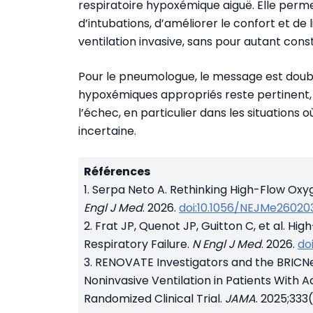
respiratoire hypoxémique aiguë. Elle perm
d’intubations, d’améliorer le confort et de 
ventilation invasive, sans pour autant cons
Pour le pneumologue, le message est doubl
hypoxémiques appropriés reste pertinent, 
l’échec, en particulier dans les situations
incertaine.
Références
1. Serpa Neto A. Rethinking High-Flow Oxy
Engl J Med
. 2026.
doi:10.1056/NEJMe26020
2. Frat JP, Quenot JP, Guitton C, et al. 
Respiratory Failure.
N Engl J Med
. 2026.
do
3. RENOVATE Investigators and the BRICN
Noninvasive Ventilation in Patients With 
Randomized Clinical Trial.
JAMA
. 2025;333