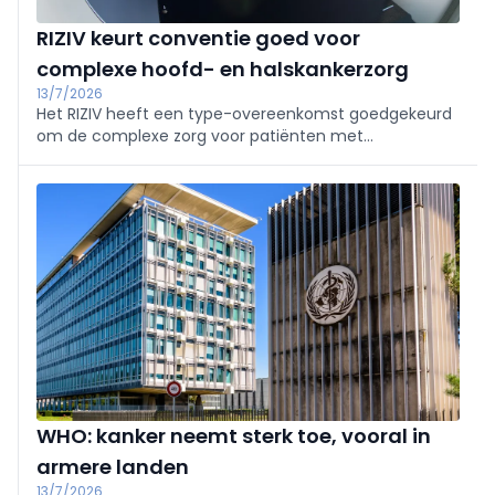
RIZIV keurt conventie goed voor
complexe hoofd- en halskankerzorg
13/7/2026
Het RIZIV heeft een type-overeenkomst goedgekeurd
om de complexe zorg voor patiënten met
kwaadaardige tumoren van hoofd- en hals te
vergoeden via referentiecentra.
WHO: kanker neemt sterk toe, vooral in
armere landen
13/7/2026