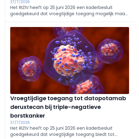
27/7/2026
Het RIZIV heeft op 25 juni 2026 een kaderbesluit
goedgekeurd dat vroegtijdige toegang mogelijk maakt
tot lurbinectedine, op de markt gebracht onder de
naam Zepzelca, bij kleincellige longkanker in een
vergevorderd stadium. Het geneesmiddel komt in
aanmerking voor een tijdelijke vergoeding wanneer
het in combinatie met atezolizumab wordt gebruikt
als onderhoudsbehandeling bij volwassen patiënten bij
wie de ziekte niet is verergerd na een eerstelijns-
inductiebehandeling.
Vroegtijdige toegang tot datopotamab
deruxtecan bij triple-negatieve
borstkanker
27/7/2026
Het RIZIV heeft op 25 juni 2026 een kaderbesluit
goedgekeurd dat vroegtijdige toegang biedt tot