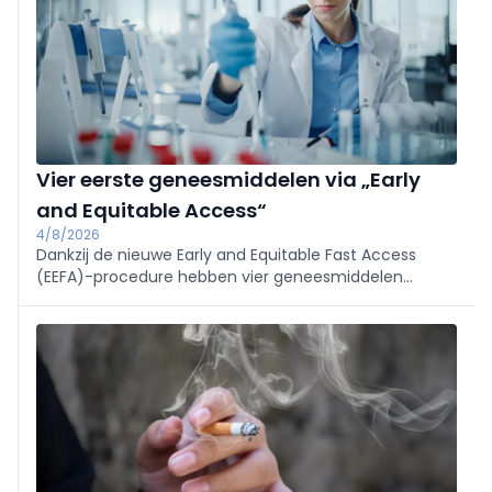
Vier eerste geneesmiddelen via „Early
and Equitable Access“
4/8/2026
Dankzij de nieuwe Early and Equitable Fast Access
(EEFA)-procedure hebben vier geneesmiddelen
onlangs vroegtijdige toegang gekregen. Drie van de
vier geneesmiddelen vallen onder de oncologie, maar
één ervan is bestemd voor de nefrologie.