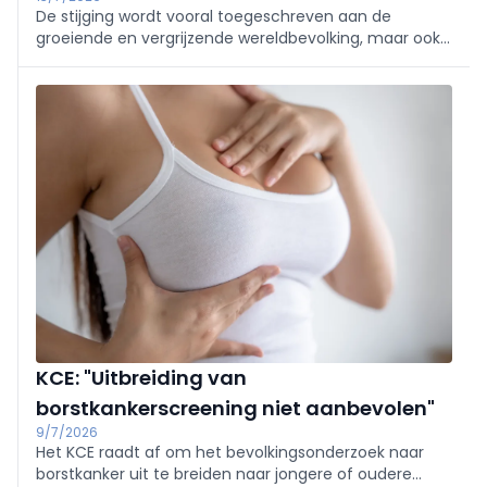
De stijging wordt vooral toegeschreven aan de
groeiende en vergrijzende wereldbevolking, maar ook
aan een toenemende blootstelling aan risicofactoren
zoals luchtvervuiling, overgewicht, ongezonde voeding
en een gebrek aan lichaamsbeweging.
KCE: "Uitbreiding van
borstkankerscreening niet aanbevolen"
9/7/2026
Het KCE raadt af om het bevolkingsonderzoek naar
borstkanker uit te breiden naar jongere of oudere