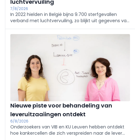
luchtvervuiling
7/8/2026
In 2022 hielden in België bijna 9.700 sterfgevallen
verband met luchtvervuiling, zo blijkt uit gegevens van
gezondheidsinstituut Sciensano. De organisatie bracht
ook andere risicofactoren van overlijden in kaart.
Nieuwe piste voor behandeling van
leveruitzaaiingen ontdekt
6/8/2026
Onderzoekers van VIB en KU Leuven hebben ontdekt
hoe kankercellen die zich verspreiden naar de lever
erin slagen om aan het immuunsysteem te