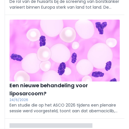
De rol van de huisarts bij de screening van borstkanker
varieert binnen Europa sterk van land tot land. De
gekozen aanpak heeft gevolgen voor de effectiviteit
van de screening. Dat blijkt uit een studie in het
European Journal of General Practice.
Een nieuwe behandeling voor
liposarcoom?
24/6/2026
Een studie die op het ASCO 2026 tijdens een plenaire
sessie werd voorgesteld, toont aan dat abemaciclib,
een CDK4-remmer, de progressievrije overleving bij
patiënten met een gevorderd gedefifferentieerd
liposarcoom, significant verlengt.