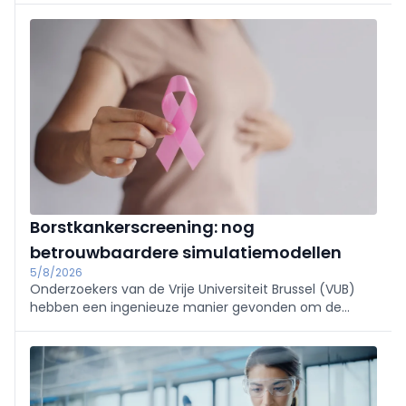
ontsnappen.
Borstkankerscreening: nog
betrouwbaardere simulatiemodellen
5/8/2026
Onderzoekers van de Vrije Universiteit Brussel (VUB)
hebben een ingenieuze manier gevonden om de
computerberekeningen te verbeteren die ten
grondslag liggen aan programma’s voor
borstkankerscreening.