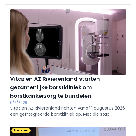
vrouwen, de screeningsfrequentie te verhogen of
systematisch een echografie toe te voegen.
Vitaz en AZ Rivierenland starten
gezamenlijke borstkliniek om
borstkankerzorg te bundelen
6/7/2026
Vitaz en AZ Rivierenland richten vanaf 1 augustus 2026
een geïntegreerde borstkliniek op. Met die stap
bundelen beide ziekenhuizen hun expertise rond
borstkankerzorg in één gezamenlijk zorgprogramma.
Premium