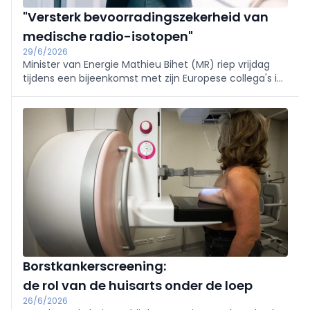
"Versterk bevoorradingszekerheid van
medische radio-isotopen"
29/6/2026
Minister van Energie Mathieu Bihet (MR) riep vrijdag
tijdens een bijeenkomst met zijn Europese collega's in
Luxemburg op om vaart te maken met concrete
maatregelen om de bevoorradingszekerheid van
medische radio-isotopen te versterken.
Borstkankerscreening:
de rol van de huisarts onder de loep
26/6/2026