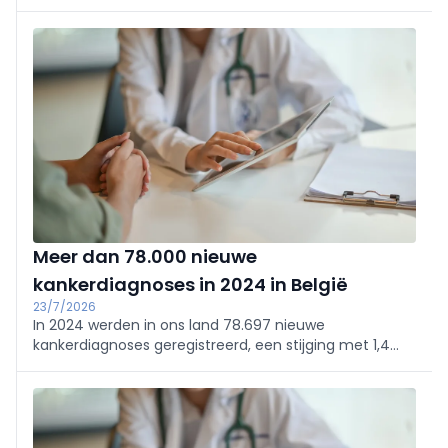
datopotamab deruxtecan (op de markt gebracht
onder de naam Datroway door Daiichi Sankyo en
AstraZeneca) voor een specifieke indicatie van triple-
negatieve borstkanker. De behandeling kan tijdelijk
worden toegepast bij bepaalde volwassen patiënten
met een niet-reseceerbare of gemetastaseerde
ziekte die geen PD-1- of PD-L1-remmer kunnen krijgen.
Meer dan 78.000 nieuwe
kankerdiagnoses in 2024 in België
23/7/2026
In 2024 werden in ons land 78.697 nieuwe
kankerdiagnoses geregistreerd, een stijging met 1,4
procent in vergelijking met het jaar ervoor. Dat blijkt uit
cijfers van Stichting Kankerregister.