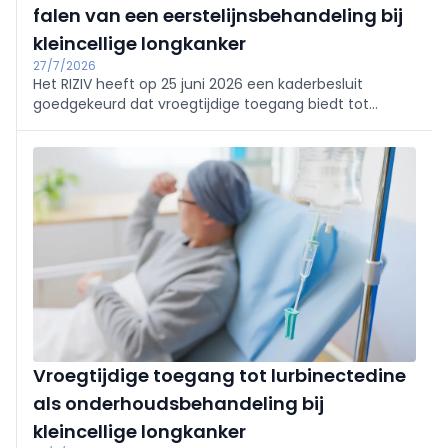
falen van een eerstelijnsbehandeling bij
kleincellige longkanker
27/7/2026
Het RIZIV heeft op 25 juni 2026 een kaderbesluit
goedgekeurd dat vroegtijdige toegang biedt tot
tarlatamab, dat onder de naam Imdylltra op de markt
wordt gebracht, voor bepaalde volwassenen met
kleincellige longkanker in een vergevorderd stadium.
De behandeling is bedoeld voor patiënten bij wie de
ziekte is voortgeschreden of is teruggekomen na een
eerstelijnsbehandeling op basis van
platinachemotherapie, eventueel in combinatie met
een PD-(L)1-remmer.
Vroegtijdige toegang tot lurbinectedine
als onderhoudsbehandeling bij
kleincellige longkanker