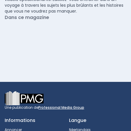
voyage à travers les sujets les plus brûlants et les histoires
que vous ne voudrez pas manquer.
Dans ce magazine
Footer
Une publication de
Professional Media Group
Informations
Langue
Annoncer
Néerlandais