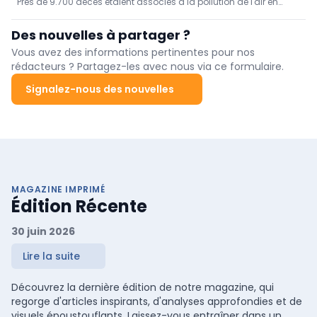
Près de 9.700 décès étaient associés à la pollution de l'air en
(Sciensano)
Belgique en 2022, ressort-il des données de Sciensano. Ce
facteur de risque a ainsi affecté un peu moins d'un dixième des
Des nouvelles à partager ?
décès (9,3 %).
Vous avez des informations pertinentes pour nos
rédacteurs ? Partagez-les avec nous via ce formulaire.
Signalez-nous des nouvelles
MAGAZINE IMPRIMÉ
Édition Récente
30 juin 2026
Lire la suite
Découvrez la dernière édition de notre magazine, qui
regorge d'articles inspirants, d'analyses approfondies et de
visuels époustouflants. Laissez-vous entraîner dans un