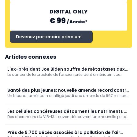
DIGITAL ONLY
€ 99
/
Année
*
Devenez partenaire premium
Articles connexes
L'ex-président Joe Biden souffre de métastases aux
Le cancer de la prostate de l'ancien président américain Joe
os
Biden s'est propagé à ses os et le fait souffrir, a déclaré son fils
Hunter Biden, lors d'une interview accordée à la chaîne
britannique BBC.
Santé des plus jeunes: nouvelle amende record contre
Un tribunal américain a infligé jeudi une amende de 567 millions
Meta !
de dollars à Meta, la maison mère notamment d’Instagram et de
Facebook, estimant que l’entreprise ne prenait pas suffisamment
de mesures pour protéger les jeunes utilisateurs.
Les cellules cancéreuses détournent les nutriments du
Des chercheurs du VIB-KU Leuven découvrent une nouvelle piste
foie pour tromper le système immunitaire
pour le traitement des métastases hépatiques
Près de 9.700 décès associés à la pollution de l'air