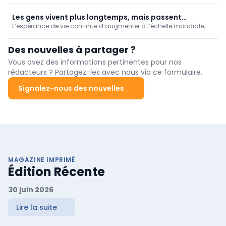
produit dans le cerveau après un accident vasculaire cérébral
(AVC).
Les gens vivent plus longtemps, mais passent
L’espérance de vie continue d’augmenter à l’échelle mondiale,
davantage d'années en mauvaise santé
mais les années de vie supplémentaires sont de plus en plus
souvent vécues avec une maladie ou un handicap. Selon les
Des nouvelles à partager ?
chercheurs, les systèmes de santé ne doivent donc pas
seulement viser à prolonger la durée de vie, mais aussi à
Vous avez des informations pertinentes pour nos
allonger la période de vie en bonne santé.
rédacteurs ? Partagez-les avec nous via ce formulaire.
Signalez-nous des nouvelles
MAGAZINE IMPRIMÉ
Édition Récente
30 juin 2026
Lire la suite