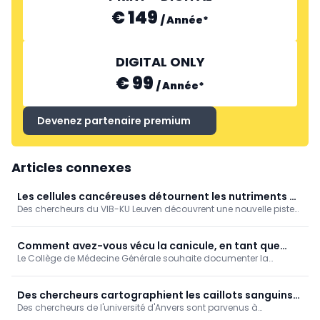
€ 149
/
Année
*
DIGITAL ONLY
€ 99
/
Année
*
Devenez partenaire premium
Articles connexes
Les cellules cancéreuses détournent les nutriments du
Des chercheurs du VIB-KU Leuven découvrent une nouvelle piste
foie pour tromper le système immunitaire
pour le traitement des métastases hépatiques
Comment avez-vous vécu la canicule, en tant que
Le Collège de Médecine Générale souhaite documenter la
médecin généraliste? [Enquête]
manière dont les médecins généralistes ont vécu la canicule de
juin 2026.
Des chercheurs cartographient les caillots sanguins
Des chercheurs de l'université d'Anvers sont parvenus à
après un AVC
cartographier le processus de coagulation sanguine qui se