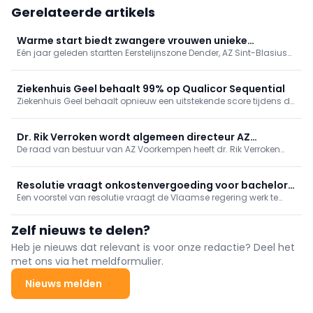
Gerelateerde artikels
Warme start biedt zwangere vrouwen unieke
Eén jaar geleden startten Eerstelijnszone Dender, AZ Sint-Blasius
geïntegreerde aanpak
en agentschap Opgroeien met "Warme start", het programma
dat zwangere vrouwen en jonge gezinnen al vanaf de
zwangerschap ondersteunt tijdens de eerste 1000 dagen van het
Ziekenhuis Geel behaalt 99% op Qualicor Sequential
ouderschap.
Ziekenhuis Geel behaalt opnieuw een uitstekende score tijdens de
Qualicor Sequential, een tussentijdse kwaliteitsevaluatie waarbij
de werking van het ziekenhuis grondig wordt doorgelicht.
Dr. Rik Verroken wordt algemeen directeur AZ
De raad van bestuur van AZ Voorkempen heeft dr. Rik Verroken
Voorkempen
aangesteld als nieuwe algemeen directeur. Hij start op 26 oktober
2026.
Resolutie vraagt onkostenvergoeding voor bachelors
Een voorstel van resolutie vraagt de Vlaamse regering werk te
verpleegkunde
maken van een definitieve regeling voor een onkostenvergoeding
voor bachelors verpleegkunde.
Zelf nieuws te delen?
Heb je nieuws dat relevant is voor onze redactie? Deel het
met ons via het meldformulier.
Nieuws melden