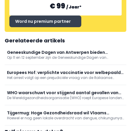
€ 99
/
Jaar
*
Word nu premium partner
Gerelateerde artikels
Geneeskundige Dagen van Antwerpen bieden
Op 11 en 12 september zijn de Geneeskundige Dagen van
gevarieerd programma
Antwerpen toe aan hun 81ste editie. Op het programma onder
meer tussenkomsten over vaccinaties, cardiologie, NKO, MKA en
nood- en rampgeneeskunde.
Europees Hof: verplichte vaccinatie voor welbepaalde
Het arrest volgt op een prejudiciële vraag van de Italiaanse
beroepsgroep discrimineert niet
rechter in een zaak over de vaccinatieplicht voor militairen.
WHO waarschuwt voor stijgend aantal gevallen van
De Wereldgezondheidsorganisatie (WHO) roept Europese landen
westnijlvirus in Europa
op om de bewaking van muggenpopulaties te intensiveren en de
bevolking beter voor te lichten over beschermende maatregelen.
Tijgermug: Hoge Gezondheidsraad wil Vlaams
Hoewel er nog geen lokale overdracht van dengue, chikungunya
actieplan in heel België
of zika is vastgesteld, pleit de Hoge Gezondheidsraad (HGR)
ervoor om de surveillance en preventie fors op te schalen.