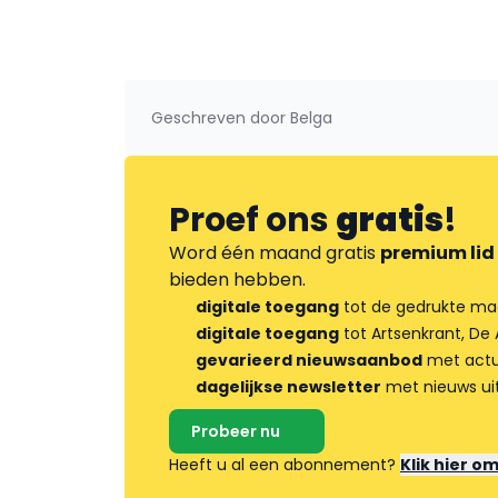
Geschreven door
Belga
Proef ons
gratis
!
Word één maand gratis
premium lid
bieden hebben.
digitale toegang
tot de gedrukte ma
digitale toegang
tot Artsenkrant, De 
gevarieerd nieuwsaanbod
met actua
dagelijkse newsletter
met nieuws ui
Probeer nu
Heeft u al een abonnement?
Klik hier o