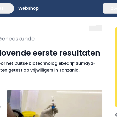
es
Webshop
Zo
e Geneeskunde
lovende eerste resultaten
oor het Duitse biotechnologiebedrijf Sumaya-
n getest op vrijwilligers in Tanzania.
n