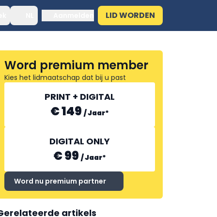
LID WORDEN
ek
NL
Aanmelden
Word premium member
Kies het lidmaatschap dat bij u past
PRINT + DIGITAL
€ 149
/
Jaar
*
DIGITAL ONLY
€ 99
/
Jaar
*
Word nu premium partner
Gerelateerde artikels