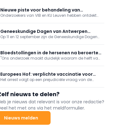
Nieuwe piste voor behandeling van
Onderzoekers van VIB en KU Leuven hebben ontdekt
leveruitzaaiingen ontdekt
hoe kankercellen die zich verspreiden naar de lever
erin slagen om aan het immuunsysteem te
ontsnappen.
Geneeskundige Dagen van Antwerpen
Op 11 en 12 september zijn de Geneeskundige Dagen
bieden gevarieerd programma
van Antwerpen toe aan hun 81ste editie. Op het
programma onder meer tussenkomsten over
vaccinaties, cardiologie, NKO, MKA en nood- en
Bloedstollingen in de hersenen na beroerte
rampgeneeskunde.
"Ons onderzoek maakt duidelijk waarom de helft van
in kaart gebracht
alle beroertepatiënten niet volledig herstelt", aldus de
UAntwerpen.
Europees Hof: verplichte vaccinatie voor
Het arrest volgt op een prejudiciële vraag van de
welbepaalde beroepsgroep discrimineert
Italiaanse rechter in een zaak over de
niet
vaccinatieplicht voor militairen.
Zelf nieuws te delen?
Heb je nieuws dat relevant is voor onze redactie?
Deel het met ons via het meldformulier.
Nieuws melden