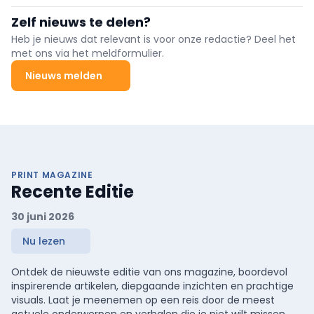
het Departement Zorg van de Vlaamse overheid een
meerjarensubsidie voor het verstrekken van correcte
Zelf nieuws te delen?
gezondheidsinformatie voor het grote publiek via het project
Gezondheid en Wetenschap.
Heb je nieuws dat relevant is voor onze redactie? Deel het
met ons via het meldformulier.
Nieuws melden
PRINT MAGAZINE
Recente Editie
30 juni 2026
Nu lezen
Ontdek de nieuwste editie van ons magazine, boordevol
inspirerende artikelen, diepgaande inzichten en prachtige
visuals. Laat je meenemen op een reis door de meest