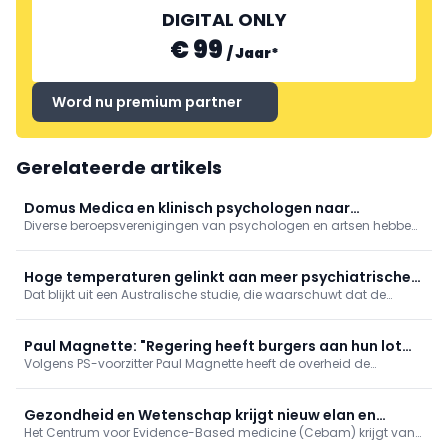
DIGITAL ONLY
€ 99
/
Jaar
*
Word nu premium partner
Gerelateerde artikels
Domus Medica en klinisch psychologen naar
Diverse beroepsverenigingen van psychologen en artsen hebben
Grondwettelijk Hof
bij het Grondwettelijk Hof beroep ingediend tegen de afschaffing
van stages in de klinische psychologie.
Hoge temperaturen gelinkt aan meer psychiatrische
Dat blijkt uit een Australische studie, die waarschuwt dat de
opnames bij jongeren
impact van klimaatverandering op de mentale gezondheid van
jonge mensen de komende decennia verder zal toenemen.
Paul Magnette: "Regering heeft burgers aan hun lot
Volgens PS-voorzitter Paul Magnette heeft de overheid de
overgelaten"
bevolking "aan haar lot overgelaten" tijdens de hittegolf van
vorige maand. De crisis "heeft honderden mensen het leven
gekost, maar heeft het niet gehaald van de lethargie van de
Gezondheid en Wetenschap krijgt nieuw elan en
ministers."
Het Centrum voor Evidence-Based medicine (Cebam) krijgt van
nieuwe app