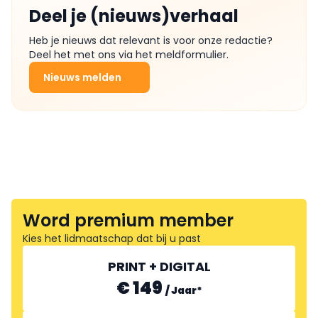
Deel je (nieuws)verhaal
Heb je nieuws dat relevant is voor onze redactie?
Deel het met ons via het meldformulier.
Nieuws melden
Word premium member
Kies het lidmaatschap dat bij u past
PRINT + DIGITAL
€ 149
/
Jaar
*