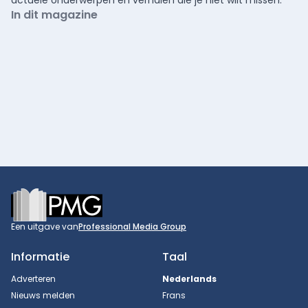
actuele onderwerpen en verhalen die je niet wilt missen.
In dit magazine
Footer
Een uitgave van
Professional Media Group
Informatie
Taal
Adverteren
Nederlands
Nieuws melden
Frans