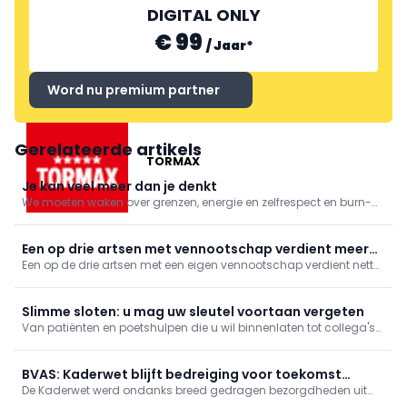
DIGITAL ONLY
€ 99
/
Jaar
*
Word nu premium partner
Gerelateerde artikels
TORMAX
Je kan veel meer dan je denkt
We moeten waken over grenzen, energie en zelfrespect en burn-
outs vermijden. Maar… work needs to be done.
Een op drie artsen met vennootschap verdient meer
Een op de drie artsen met een eigen vennootschap verdient netto
dan premier
meer dan de premier, die 10.651 euro netto per maand overhoudt.
Dat blijkt vrijdag uit een onderzoek van De Morgen.
Slimme sloten: u mag uw sleutel voortaan vergeten
Van patiënten en poetshulpen die u wil binnenlaten tot collega's
die hun sleutelbos vergeten zijn: een slim deurslot biedt voor elk
wat wils.
BVAS: Kaderwet blijft bedreiging voor toekomst
De Kaderwet werd ondanks breed gedragen bezorgdheden uit
gezondheidszorg
het werkveld goedgekeurd in de plenaire vergadering van de