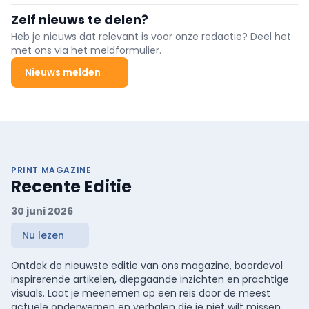
Kamer. Volgens BVAS vormt de wet een bedreiging voor de
Zelf nieuws te delen?
toekomst van de gezondheidszorg.
Heb je nieuws dat relevant is voor onze redactie? Deel het
met ons via het meldformulier.
Nieuws melden
PRINT MAGAZINE
Recente Editie
30 juni 2026
Nu lezen
Ontdek de nieuwste editie van ons magazine, boordevol
inspirerende artikelen, diepgaande inzichten en prachtige
visuals. Laat je meenemen op een reis door de meest
actuele onderwerpen en verhalen die je niet wilt missen.