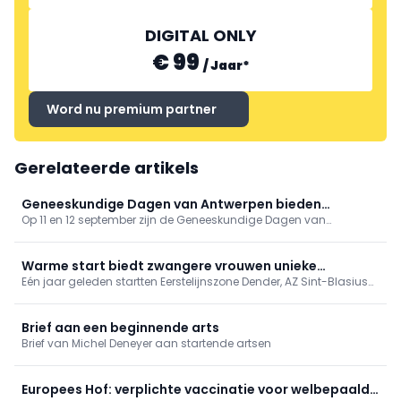
DIGITAL ONLY
€ 99
/
Jaar
*
Word nu premium partner
Gerelateerde artikels
Geneeskundige Dagen van Antwerpen bieden
Op 11 en 12 september zijn de Geneeskundige Dagen van
gevarieerd programma
Antwerpen toe aan hun 81ste editie. Op het programma onder
meer tussenkomsten over vaccinaties, cardiologie, NKO, MKA en
nood- en rampgeneeskunde.
Warme start biedt zwangere vrouwen unieke
Eén jaar geleden startten Eerstelijnszone Dender, AZ Sint-Blasius
geïntegreerde aanpak
en agentschap Opgroeien met "Warme start", het programma
dat zwangere vrouwen en jonge gezinnen al vanaf de
zwangerschap ondersteunt tijdens de eerste 1000 dagen van het
Brief aan een beginnende arts
ouderschap.
Brief van Michel Deneyer aan startende artsen
Europees Hof: verplichte vaccinatie voor welbepaalde