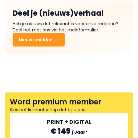
Deel je (nieuws)verhaal
Heb je nieuws dat relevant is voor onze redactie?
Deel het met ons via het meldformulier.
Nieuws melden
Word premium member
Kies het lidmaatschap dat bij u past
PRINT + DIGITAL
€ 149
/
Jaar
*