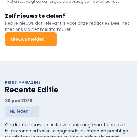
Het arrest volgt op een prejudiciële vraag van de Italiaanse
beroepsgroep discrimineert niet
rechter in een zaak over de vaccinatieplicht voor militairen.
Zelf nieuws te delen?
Heb je nieuws dat relevant is voor onze redactie? Deel het
met ons via het meldformulier.
Nieuws melden
PRINT MAGAZINE
Recente Editie
30 juni 2026
Nu lezen
Ontdek de nieuwste editie van ons magazine, boordevol
inspirerende artikelen, diepgaande inzichten en prachtige
visuals. Laat je meenemen op een reis door de meest