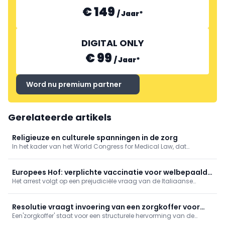
€ 149
/
Jaar
*
DIGITAL ONLY
€ 99
/
Jaar
*
Word nu premium partner
Gerelateerde artikels
Religieuze en culturele spanningen in de zorg
In het kader van het World Congress for Medical Law, dat
momenteel plaatsvindt in Antwerpen, werd vandaag de
Cusanus Leerstoel voor Gezondheidsrecht en Religieuze Diversiteit
officieel boven de doopvont gehouden.
Europees Hof: verplichte vaccinatie voor welbepaalde
Het arrest volgt op een prejudiciële vraag van de Italiaanse
beroepsgroep discrimineert niet
rechter in een zaak over de vaccinatieplicht voor militairen.
Resolutie vraagt invoering van een zorgkoffer voor
Een'zorgkoffer' staat voor een structurele hervorming van de
mantelzorgers
huidige versnipperde verlofstelsels voor mantelzorgers.