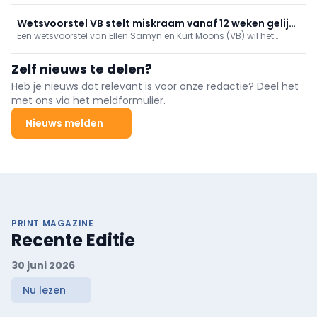
Wetsvoorstel VB stelt miskraam vanaf 12 weken gelijk
Een wetsvoorstel van Ellen Samyn en Kurt Moons (VB) wil het
met verlies kind
stelsel van rouwverlof aanpassen aan de maatschappelijke
realiteit. Een miskraam vanaf 12 weken zwangerschap zou
Zelf nieuws te delen?
gelijkgesteld worden aan het overlijden van een kind.
Heb je nieuws dat relevant is voor onze redactie? Deel het
met ons via het meldformulier.
Nieuws melden
PRINT MAGAZINE
Recente Editie
30 juni 2026
Nu lezen