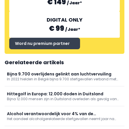
€ 149
/
Jaar
*
DIGITAL ONLY
€ 99
/
Jaar
*
Word nu premium partner
Gerelateerde artikels
Bijna 9.700 overlijdens gelinkt aan luchtvervuiling
In 2022 hielden in België bijna 9.700 sterfgevallen verband met
luchtvervuiling, zo blijkt uit gegevens van gezondheidsinstituut
Sciensano. De organisatie bracht ook andere risicofactoren van
overlijden in kaart.
Hittegolf in Europa: 12.000 doden in Duitsland
Bijna 12.000 mensen zijn in Duitsland overleden als gevolg van
de hittegolf, zo blijkt uit cijfers die donderdag zijn gepubliceerd
door het Robert Koch-Instituut.
Alcohol verantwoordelijk voor 4% van de
Het aandeel alcoholgerelateerde sterfgevallen neemt jaar na
sterfgevallen in België
jaar toe, met de sterkste stijging in het Brussels Hoofdstedelijk
Gewest, blijkt uit de recentste cijfers van Sciensano.