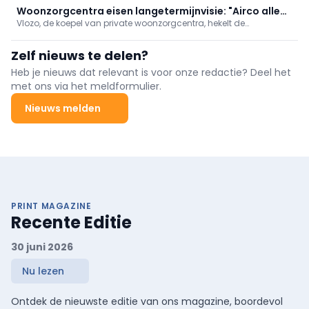
Woonzorgcentra eisen langetermijnvisie: "Airco alleen
Vlozo, de koepel van private woonzorgcentra, hekelt de
bereidt ons niet voor op toekomst"
"opeenstapeling van regels" waar de sector aan moet voldoen.
Daarom pleit ze maandag samen met de Franstalige
Zelf nieuws te delen?
tegenhanger Femarbel voor een modernisering van de
erkennings- en investeringskaders.
Heb je nieuws dat relevant is voor onze redactie? Deel het
met ons via het meldformulier.
Nieuws melden
PRINT MAGAZINE
Recente Editie
30 juni 2026
Nu lezen
Ontdek de nieuwste editie van ons magazine, boordevol