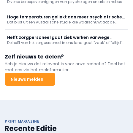
Diverse beroepsverenigingen van psychologen en artsen hebben
Grondwettelijk Hof
bij het Grondwettelijk Hof beroep ingediend tegen de afschaffing
van stages in de klinische psychologie.
Hoge temperaturen gelinkt aan meer psychiatrische
Dat blijkt uit een Australische studie, die waarschuwt dat de
opnames bij jongeren
impact van klimaatverandering op de mentale gezondheid van
jonge mensen de komende decennia verder zal toenemen.
Helft zorgpersoneel gaat ziek werken vanwege
De helft van het zorgpersoneel in ons land gaat "vaak" of "altijd"
personeelstekort
ziek werken vanwege de werkdruk of het personeelstekort. Dat blijkt
uit een ledenbevraging van de christelijke vakbond ACV.
Zelf nieuws te delen?
Heb je nieuws dat relevant is voor onze redactie? Deel het
met ons via het meldformulier.
Nieuws melden
PRINT MAGAZINE
Recente Editie