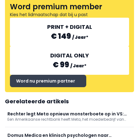
Word premium member
Kies het lidmaatschap dat bij u past
PRINT + DIGITAL
€ 149
/
Jaar
*
DIGITAL ONLY
€ 99
/
Jaar
*
Word nu premium partner
Gerelateerde artikels
Rechter legt Meta opnieuw monsterboete op in VS:
Een Amerikaanse rechtbank heeft Meta, het moederbedrijf van
bedrijf moet kinderen meer beschermen
onder meer Instagram en Facebook, donderdag een boete
opgelegd van 567 miljoen dollar, omdat het bedrijf onvoldoende
maatregelen neemt om jonge gebruikers te beschermen.
Domus Medica en klinisch psychologen naar