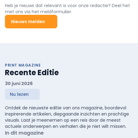
partner binnen het Antwerp Trauma Network (ATN).
Heb je nieuws dat relevant is voor onze redactie? Deel het
met ons via het meldformulier.
Nieuws melden
PRINT MAGAZINE
Recente Editie
30 juni 2026
Nu lezen
Ontdek de nieuwste editie van ons magazine, boordevol
inspirerende artikelen, diepgaande inzichten en prachtige
visuals. Laat je meenemen op een reis door de meest
actuele onderwerpen en verhalen die je niet wilt missen.
In dit magazine