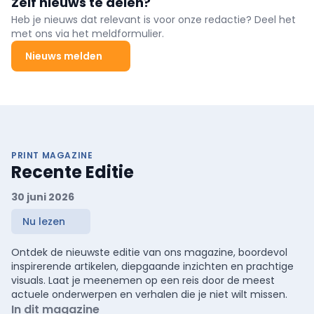
Zelf nieuws te delen?
officieel boven de doopvont gehouden.
Heb je nieuws dat relevant is voor onze redactie? Deel het
met ons via het meldformulier.
Nieuws melden
PRINT MAGAZINE
Recente Editie
30 juni 2026
Nu lezen
Ontdek de nieuwste editie van ons magazine, boordevol
inspirerende artikelen, diepgaande inzichten en prachtige
visuals. Laat je meenemen op een reis door de meest
actuele onderwerpen en verhalen die je niet wilt missen.
In dit magazine