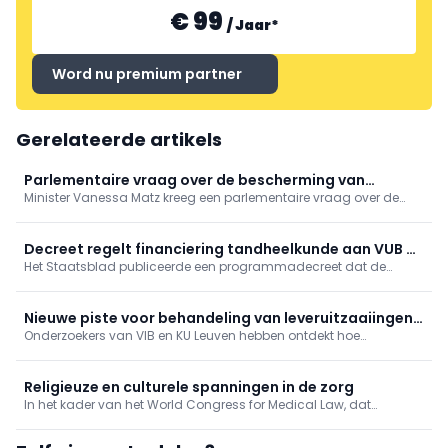
€ 99
/
Jaar
*
Word nu premium partner
Gerelateerde artikels
Parlementaire vraag over de bescherming van
Minister Vanessa Matz kreeg een parlementaire vraag over de
persoonsgegevens bij gebruik van apps in het kader
bescherming van persoonsgegevens in femtech-apps. Ze wijst
van reproductieve gezondheidszorg
op het bestaande Europese regelgevend kader, maar zegt de
aandacht voor sensibilisering rond het gebruik van deze apps te
Decreet regelt financiering tandheelkunde aan VUB en
willen versterken.
Het Staatsblad publiceerde een programmadecreet dat de
geneeskunde aan UHasselt
financiering regelt van de nieuwe opleidingen tandheelkunde
aan de VUB en geneeskunde aan de UHasselt.
Nieuwe piste voor behandeling van leveruitzaaiingen
Onderzoekers van VIB en KU Leuven hebben ontdekt hoe
ontdekt
kankercellen die zich verspreiden naar de lever erin slagen om
aan het immuunsysteem te ontsnappen.
Religieuze en culturele spanningen in de zorg
In het kader van het World Congress for Medical Law, dat
momenteel plaatsvindt in Antwerpen, werd vandaag de
Cusanus Leerstoel voor Gezondheidsrecht en Religieuze Diversiteit