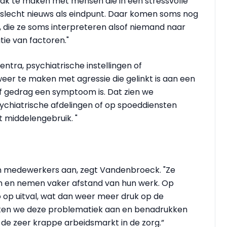
vaak te maken met mensen die in een stressvolle
l slecht nieuws als eindpunt. Daar komen soms nog
, die ze soms interpreteren alsof niemand naar
tie van factoren."
tra, psychiatrische instellingen of
weer te maken met agressie die gelinkt is aan een
ef gedrag een symptoom is. Dat zien we
sychiatrische afdelingen of op spoeddiensten
middelengebruik. "
van medewerkers aan, zegt Vandenbroeck. "Ze
en en nemen vaker afstand van hun werk. Op
o op uitval, wat dan weer meer druk op de
rten we deze problematiek aan en benadrukken
 de zeer krappe arbeidsmarkt in de zorg.”