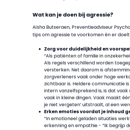
Wat kan je doen bij agressie?
Aïsha Butseraen, Preventieadviseur Psych
tips om agressie te voorkomen én er doel
Zorg voor duidelijkheid en voorsp
“Als patiënten of familie in onzekerh
Als regels verschillend worden toegep
versterken. Net daarom is afstemming
zorgverleners vaak onder hoge werkdruk
zichtbaar is. Heldere communicatie is 
intern vanzelfsprekend is, is dat vaak
vaak in kleine dingen. Vaak maakt één 
je niet vergeten’ uitstraalt, al een wer
Erken emoties voordat je inhoud g
“In emotioneel geladen situaties werkt
erkenning en empathie - “Ik begrijp da