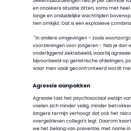
ziekenhuisafdelingen heb je per definitie 
en onzekere situatie zitten, soms met hee
lange en onduidelijke wachttijden bovenop
hen omkijkt. Dat is een explosieve combina
"In andere omgevingen – zoals woonzorgcen
voorzieningen voor jongeren - heb je dan 
onderliggend ziektebeeld, waarbij agressi
bijvoorbeeld op geriatrische afdelingen, p
waar men vaak geconfronteerd wordt met 
Agressie aanpakken
Agressie tast het psychosociaal welzijn 
voelen zich minder veilig, minder betrokk
langere termijn verhoogt dat ook het risic
overgebleven collega’s legt. Daarom kaa
we het belang van preventie, met name in