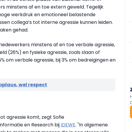
 minstens af en toe extern geweld. Tegelijk
oge werkdruk en emotioneel belastende
n collega’s tot interne agressie kunnen leiden.
maken gehad.
medewerkers minstens af en toe verbale agressie,
d (26%) en fysieke agressie, zoals slaan of
j 5% om verbale agressie, bij 3% om bedreigingen en
plaus, wel respect
ot agressie komt, zegt Sofie
Informatie en Research bij
IDEWE
. "In algemene