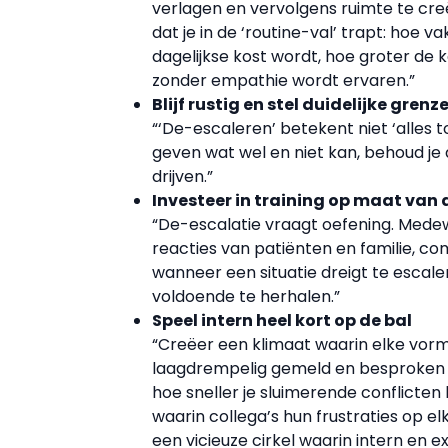
verlagen en vervolgens ruimte te cre
dat je in de ‘routine-val’ trapt: hoe 
dagelijkse kost wordt, hoe groter de
zonder empathie wordt ervaren.”
Blijf rustig en stel duidelijke grenz
“‘De-escaleren’ betekent niet ‘alles to
geven wat wel en niet kan, behoud je 
drijven.”
Investeer in training op maat van
“De-escalatie vraagt oefening. Med
reacties van patiënten en familie, c
wanneer een situatie dreigt te escaler
voldoende te herhalen.”
Speel intern heel kort op de bal
“Creëer een klimaat waarin elke vor
laagdrempelig gemeld en besproken ka
hoe sneller je sluimerende conflicten
waarin collega’s hun frustraties op e
een vicieuze cirkel waarin intern en 