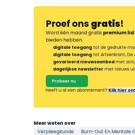
Proef ons
gratis
!
Word één maand gratis
premium lid
bieden hebben.
digitale toegang
tot de gedrukte ma
digitale toegang
tot Artsenkrant, De 
gevarieerd nieuwsaanbod
met actua
dagelijkse newsletter
met nieuws ui
Probeer nu
Heeft u al een abonnement?
Klik hier o
Meer weten over
Verpleegkunde
Burn-Out En Mentale 