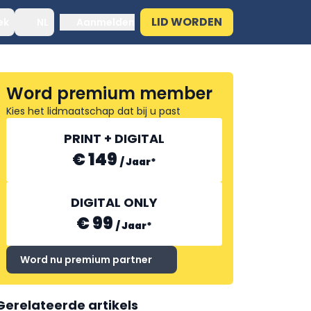
LID WORDEN
ek
NL
Aanmelden
Word premium member
Kies het lidmaatschap dat bij u past
PRINT + DIGITAL
€ 149
/
Jaar
*
DIGITAL ONLY
€ 99
/
Jaar
*
Word nu premium partner
Gerelateerde artikels