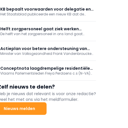
KB bepaalt voorwaarden voor delegatie en
Het Staatsblad publiceerde een nieuw KB dat de
uitvoering van verpleegkundige
voorwaarden vastlegt voor de delegatie van
handelingen in het kader van een
technische verpleegkundige handelingen binnen een
gestructureerd zorgteam
gestructureerd zorgteam.
Helft zorgpersoneel gaat ziek werken
De helft van het zorgpersoneel in ons land gaat
vanwege personeelstekort
"vaak" of "altijd" ziek werken vanwege de werkdruk of
het personeelstekort. Dat blijkt uit een ledenbevraging
van de christelijke vakbond ACV.
Actieplan voor betere ondersteuning van
Minister van Volksgezondheid Frank Vandenbroucke
mantelzorgers
presenteert een actieplan dat mantelzorgers meer
ademruimte moet geven.
Conceptnota laagdrempelige residentiële
Vlaams Parlementsleden Freya Perdaens c.s (N-VA)
respijtzorg in Vlaanderen
hebben bij het Vlaams Parlement een ‘Conceptnota
voor nieuwe regelgeving over een structureel kader
Zelf nieuws te delen?
voor laagdrempelige residentiële respijtzorg in
Vlaanderen’ ingediend.
Heb je nieuws dat relevant is voor onze redactie?
Deel het met ons via het meldformulier.
Nieuws melden