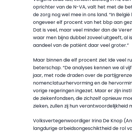
oprichter van de N-VA, valt het met de be
de zorg nog wel mee in ons land. “In Belgi
ongeveer elf procent van het bbp aan gez
Dat is veel, maar veel minder dan de Veren
waar men bijna dubbel zoveel uitgeeft, al i
aandeel van de patiënt daar veel groter.”
Maar binnen die elf procent ziet Ide veel r
beterschap. “De analyses kennen we al vijft
jaar, met rode draden over de partijgrenz
nomenclatuurhervorming en de hervorming v
vorige regeringen ingezet. Maar er zijn i
de ziekenfondsen, die zichzelf opnieuw moe
zieken, zullen zij hun verantwoordelijkhei
Volksvertegenwoordiger Irina De Knop (And
langdurige arbeidsongeschiktheid de rol 