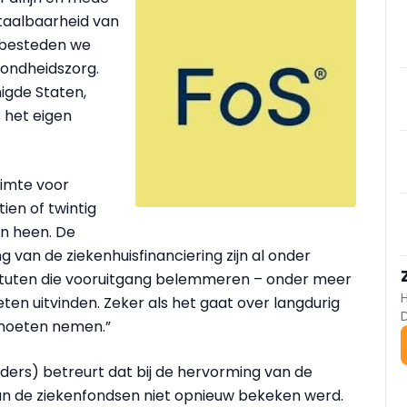
taalbaarheid van
ë besteden we
ondheidszorg.
igde Staten,
s het eigen
uimte voor
ien of twintig
en heen. De
an de ziekenhuisfinanciering zijn al onder
nstituten die vooruitgang belemmeren – onder meer
ten uitvinden. Zeker als het gaat over langdurig
d moeten nemen.”
ers) betreurt dat bij de hervorming van de
van de ziekenfondsen niet opnieuw bekeken werd.