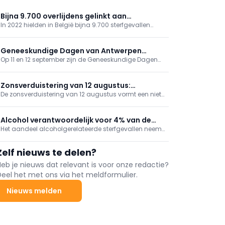
Bijna 9.700 overlijdens gelinkt aan
In 2022 hielden in België bijna 9.700 sterfgevallen
luchtvervuiling
verband met luchtvervuiling, zo blijkt uit gegevens
van gezondheidsinstituut Sciensano. De organisatie
bracht ook andere risicofactoren van overlijden in
Geneeskundige Dagen van Antwerpen
kaart.
Op 11 en 12 september zijn de Geneeskundige Dagen
bieden gevarieerd programma
van Antwerpen toe aan hun 81ste editie. Op het
programma onder meer tussenkomsten over
vaccinaties, cardiologie, NKO, MKA en nood- en
Zonsverduistering van 12 augustus:
rampgeneeskunde.
De zonsverduistering van 12 augustus vormt een niet
voorkom zonne-retinopathie
te verwaarlozen risico voor de ogen: enkele seconden
rechtstreeks kijken kan namelijk al voldoende zijn om
een zonne-retinopathie, of „eclipsretinopathie”, te
Alcohol verantwoordelijk voor 4% van de
veroorzaken.
Het aandeel alcoholgerelateerde sterfgevallen neemt
sterfgevallen in België
jaar na jaar toe, met de sterkste stijging in het
Brussels Hoofdstedelijk Gewest, blijkt uit de recentste
Zelf nieuws te delen?
cijfers van Sciensano.
Heb je nieuws dat relevant is voor onze redactie?
Deel het met ons via het meldformulier.
Nieuws melden