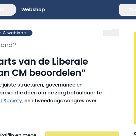
es
Webshop
Zo
n & webinars
zond?
rts van de Liberale
van CM beoordelen”
e juiste structuren, governance en
preventie doen om de zorg betaalbaar te
f Society
, een tweedaags congres over
n Palfijn en mede-