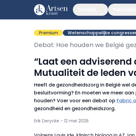
Ontdek
Publicati
Premium
Wetenschappelijke congresse
Debat: Hoe houden we België ge
“Laat een adviserend a
Mutualiteit de leden 
Heeft de gezondheidszorg in België wel d
besluitvorming? En moeten we meer aan 
houden? Voer voor een debat op
Fabric o
gezondheid en gezondheidszorg.
Erik Derycke - 12 mei 2026
Volgens Louis Ide, klinisch bioloog in AZ Ja