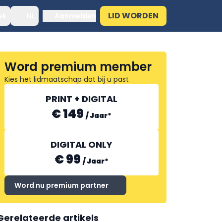
LID WORDEN
ek
NL
Aanmelden
Word premium member
Kies het lidmaatschap dat bij u past
PRINT + DIGITAL
€ 149
/
Jaar
*
DIGITAL ONLY
€ 99
/
Jaar
*
Word nu premium partner
Gerelateerde artikels