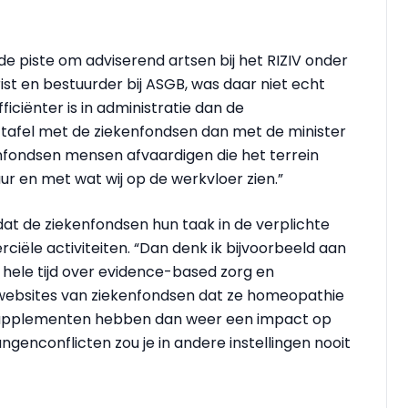
e piste om adviserend artsen bij het RIZIV onder
ist en bestuurder bij ASGB, was daar niet echt
fficiënter is in administratie dan de
n tafel met de ziekenfondsen dan met de minister
nfondsen mensen afvaardigen die het terrein
r en met wat wij op de werkvloer zien.”
at de ziekenfondsen hun taak in de verplichte
ële activiteiten. “Dan denk ik bijvoorbeeld aan
 hele tijd over evidence-based zorg en
de websites van ziekenfondsen dat ze homeopathie
nsupplementen hebben dan weer een impact op
ngenconflicten zou je in andere instellingen nooit