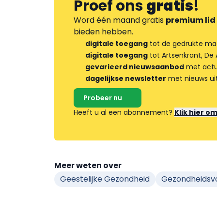
Proef ons
gratis
!
Word één maand gratis
premium lid
bieden hebben.
digitale toegang
tot de gedrukte ma
digitale toegang
tot Artsenkrant, De 
gevarieerd nieuwsaanbod
met actua
dagelijkse newsletter
met nieuws ui
Probeer nu
Heeft u al een abonnement?
Klik hier o
Meer weten over
Geestelijke Gezondheid
Gezondheidsvo