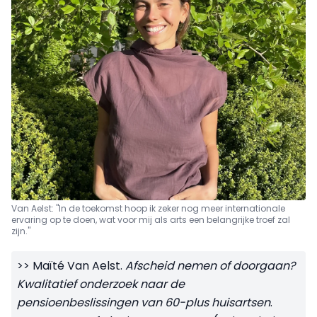
Van Aelst: "In de toekomst hoop ik zeker nog meer internationale
ervaring op te doen, wat voor mij als arts een belangrijke troef zal
zijn."
>> Maïté Van Aelst.
Afscheid nemen of doorgaan?
Kwalitatief onderzoek naar de
pensioenbeslissingen van 60-plus huisartsen
.