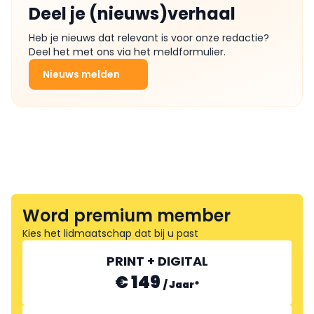
Deel je (nieuws)verhaal
Heb je nieuws dat relevant is voor onze redactie?
Deel het met ons via het meldformulier.
Nieuws melden
Word premium member
Kies het lidmaatschap dat bij u past
PRINT + DIGITAL
€ 149
/
Jaar
*