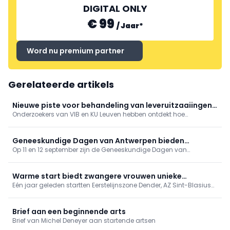
DIGITAL ONLY
€ 99
/
Jaar
*
Word nu premium partner
Gerelateerde artikels
Nieuwe piste voor behandeling van leveruitzaaiingen
Onderzoekers van VIB en KU Leuven hebben ontdekt hoe
ontdekt
kankercellen die zich verspreiden naar de lever erin slagen om
aan het immuunsysteem te ontsnappen.
Geneeskundige Dagen van Antwerpen bieden
Op 11 en 12 september zijn de Geneeskundige Dagen van
gevarieerd programma
Antwerpen toe aan hun 81ste editie. Op het programma onder
meer tussenkomsten over vaccinaties, cardiologie, NKO, MKA en
nood- en rampgeneeskunde.
Warme start biedt zwangere vrouwen unieke
Eén jaar geleden startten Eerstelijnszone Dender, AZ Sint-Blasius
geïntegreerde aanpak
en agentschap Opgroeien met "Warme start", het programma
dat zwangere vrouwen en jonge gezinnen al vanaf de
zwangerschap ondersteunt tijdens de eerste 1000 dagen van het
Brief aan een beginnende arts
ouderschap.
Brief van Michel Deneyer aan startende artsen